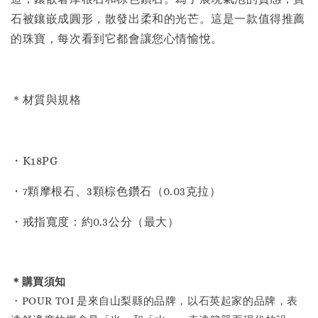
石被鑲嵌成圓形，散發出柔和的光芒。這是一款值得推薦
的珠寶，每次看到它都會讓您心情愉悅。
＊材質與規格
・K18PG
・7顆摩根石、3顆棕色鑽石（0.03克拉）
・戒指寬度：約0.3公分（最大）
＊購買須知
・POUR TOI 是來自山梨縣的品牌，以石英起家的品牌，表