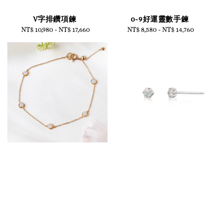
V字排鑽項鍊
0-9好運靈數手鍊
NT$ 10,980
-
Regular
NT$ 17,660
NT$ 8,580
-
NT$ 14,760
Regular
price
price