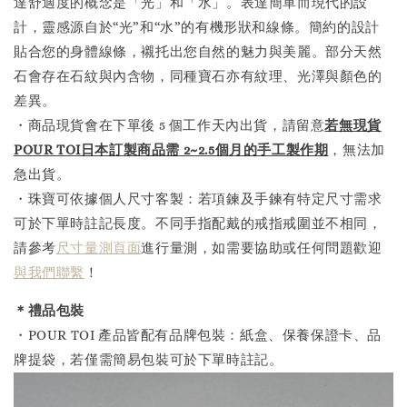
達舒適度的概念是「光」和「水」。表達簡單而現代的設
計，靈感源自於“光”和“水”的有機形狀和線條。簡約的設計
貼合您的身體線條，襯托出您自然的魅力與美麗。部分天然
石會存在石紋與內含物，同種寶石亦有紋理、光澤與顏色的
差異。
・商品現貨會在下單後 5 個工作天內出貨，請留意
若無現貨
POUR TOI日本訂製商品需 2~2.5個月的手工製作
期
，無法加
急出貨。
・珠寶可依據個人尺寸客製：若項鍊及手鍊有特定尺寸需求
可於下單時註記長度。不同手指配戴的戒指戒圍並不相同，
請參考
尺寸量測頁面
進行量測，如需要協助或任何問題歡迎
與我們聯繫
！
＊禮品包裝
・POUR TOI 產品皆配有品牌包裝：紙盒、保養保證卡、品
牌提袋，若僅需簡易包裝可於下單時註記。