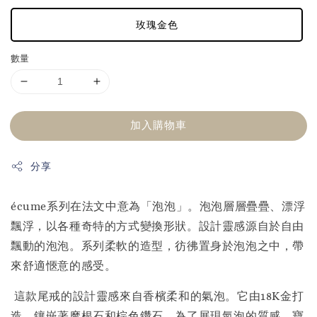
玫瑰金色
數量
加入購物車
分享
écume系列在法文中意為「泡泡」。泡泡層層疊疊、漂浮
飄浮，以各種奇特的方式變換形狀。設計靈感源自於自由
飄動的泡泡。系列柔軟的造型，彷彿置身於泡泡之中，帶
來舒適愜意的感受。
這款尾戒的設計靈感來自香檳柔和的氣泡。它由18K金打
造，鑲嵌著摩根石和棕色鑽石。為了展現氣泡的質感，寶