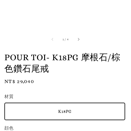
1
/
4
POUR TOI- K18PG 摩根石/棕
色鑽石尾戒
Regular
NT$ 29,040
price
材質
K18PG
顔色