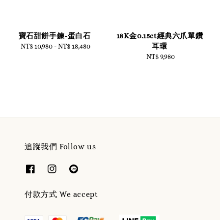
寶石甜餅手鍊-蛋白石
18K金0.15ct經典六爪單鑽
耳環
NT$ 10,980
-
Regular
NT$ 18,480
price
NT$ 9,980
Regular
price
追蹤我們 Follow us
付款方式 We accept