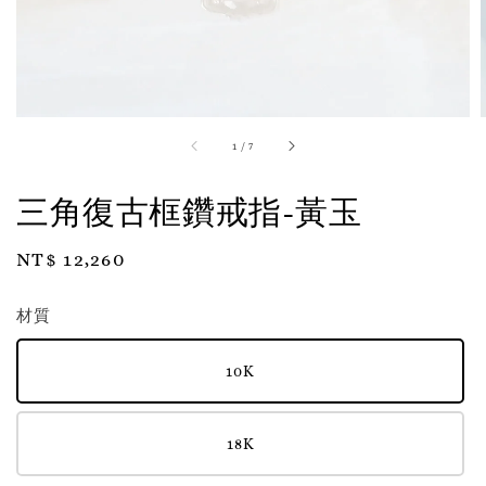
1
/
7
三角復古框鑽戒指-黃玉
Regular
NT$ 12,260
price
材質
10K
18K