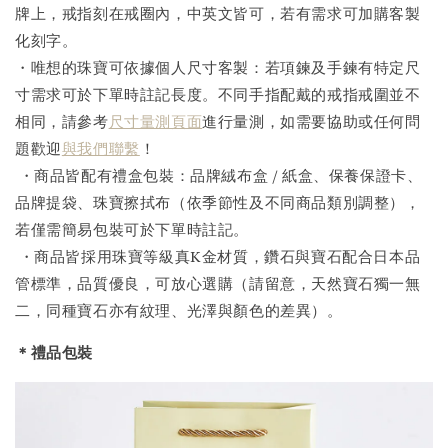
牌上，戒指刻在戒圈內，中英文皆可，若有需求可加購客製
化刻字。
・唯想的珠寶可依據個人尺寸客製：若項鍊及手鍊有特定尺
寸需求可於下單時註記長度。不同手指配戴的戒指戒圍並不
相同，請參考
尺寸量測頁面
進行量測，如需要協助或任何問
題歡迎
與我們聯繫
！
・商品皆配有禮盒包裝：品牌絨布盒 / 紙盒、保養保證卡、
品牌提袋、珠寶擦拭布（依季節性及不同商品類別調整），
若僅需簡易包裝可於下單時註記。
・商品皆採用珠寶等級真K金材質，鑽石與寶石配合日本品
管標準，品質優良，可放心選購（請留意，天然寶石獨一無
二，同種寶石亦有紋理、光澤與顏色的差異）。
＊禮品包裝