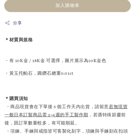
加入購物車
分享
＊材質與規格
・有 10K金 / 18K金 可選擇，圖片展示為10K金色
・黃玉托帕石，圓鑽石總重0.01ct
＊購買須知
・商品現貨會在下單後 5 個工作天內出貨，請留意
若無現貨
一般日本訂製商品需 2~6週的手工製作期
，若遇特殊節慶前
後，因訂單數量較多，有可能順延。
・項鍊、手鍊與戒指皆可客製化刻字，項鍊與手鍊刻在扣頭