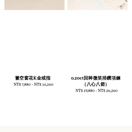
簍空窗花K金戒指
0.20ct回眸微笑排鑽項鍊
（八心八箭）
NT$ 7,880
-
NT$ 14,260
Regular
price
NT$ 19,880
-
Regular
NT$ 26,260
price