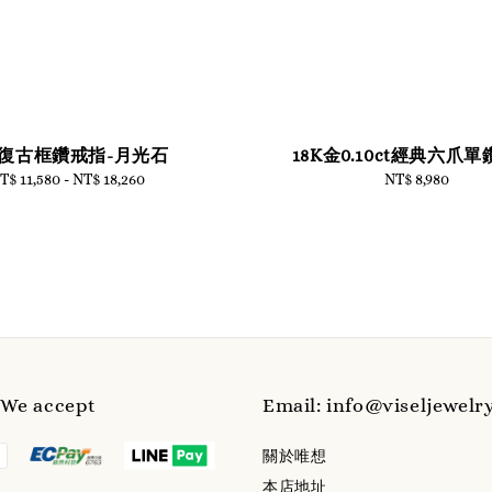
復古框鑽戒指-月光石
18K金0.10ct經典六爪
T$ 11,580
-
Regular
NT$ 18,260
NT$ 8,980
Regular
price
price
e accept
Email: info@viseljewelr
關於唯想
本店地址