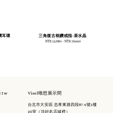
單鑽耳環
三角復古框鑽戒指-茶水晶
NT$ 12,980
-
Regular
NT$ 19,660
price
y.tw
Visel唯想展示間
台北市大安區 忠孝東路四段87-6號1樓
20室（頂好名店城裡）