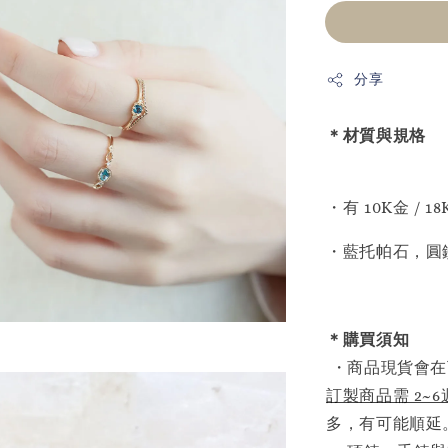
分享
＊材質與規格
・有 10K金 /
・藍托帕石，圓鑽石
＊購買須知
・商品現貨會在
訂製商品需 2~
多，有可能順延