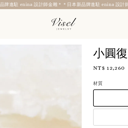
駐 enina 設計師金雕＊
＊日本新品牌進駐 enina 設計師金
小圓復
Regular
NT$ 12,260
price
材質