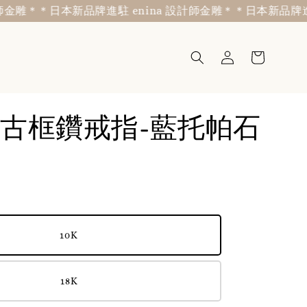
雕＊
＊日本新品牌進駐 enina 設計師金雕＊
＊日本新品牌進駐 e
古框鑽戒指-藍托帕石
10K
18K