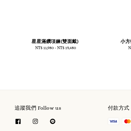
星星滿鑽項鍊(雙面戴)
小方
NT$ 11,980
-
Regular
NT$ 19,480
N
price
追蹤我們 Follow us
付款方式 W