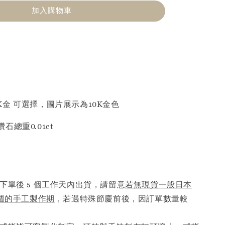
加入購物車
 18K金 可選擇，圖片展示為10K金色
總重0.01ct
下單後 5 個工作天內出貨，請留意
若無現貨一般日本
6週的手工製作期
，若遇特殊節慶前後，因訂單數量較
。