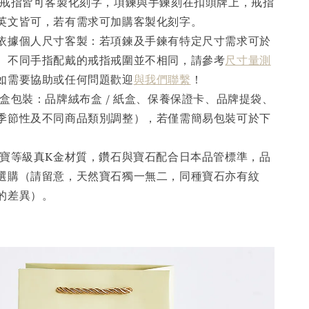
戒指皆可客製化刻字，項鍊與手鍊刻在扣頭牌上，戒指
英文皆可，若有需求可加購客製化刻字。
依據個人尺寸客製：若項鍊及手鍊有特定尺寸需求可於
。不同手指配戴的戒指戒圍並不相同，請參考
尺寸量測
如需要協助或任何問題歡迎
與我們聯繫
！
盒包裝：品牌絨布盒 / 紙盒、保養保證卡、品牌提袋、
季節性及不同商品類別調整），若僅需簡易包裝可於下
寶等級真K金材質，鑽石與寶石配合日本品管標準，品
選購（請留意，天然寶石獨一無二，同種寶石亦有紋
的差異）。