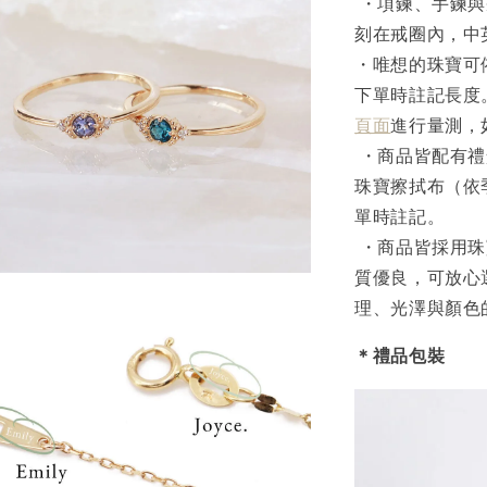
・項鍊、手鍊與
刻在戒圈內，中
・唯想的珠寶可
下單時註記長度
頁面
進行量測，
・商品皆配有禮
珠寶擦拭布（依
單時註記。
・商品皆採用珠
質優良，可放心
理、光澤與顏色
＊禮品包裝