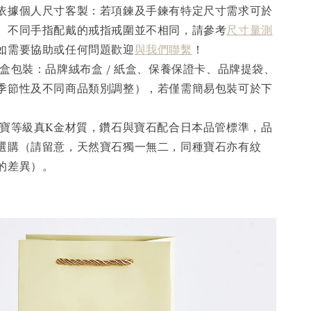
依據個人尺寸客製：若項鍊及手鍊有特定尺寸需求可於
。不同手指配戴的戒指戒圍並不相同，請參考
尺寸量測
如需要協助或任何問題歡迎
與我們聯繫
！
盒包裝：品牌絨布盒 / 紙盒、保養保證卡、品牌提袋、
季節性及不同商品類別調整），若僅需簡易包裝可於下
寶等級真K金材質，鑽石與寶石配合日本品管標準，品
選購（請留意，天然寶石獨一無二，同種寶石亦有紋
的差異）。