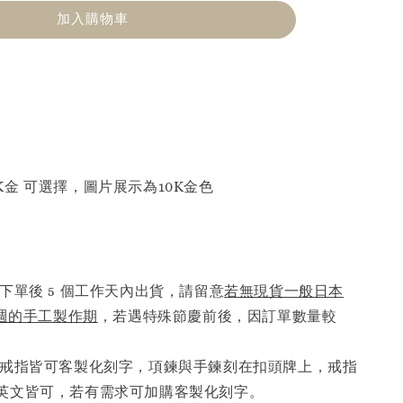
加入購物車
 18K金 可選擇，圖片展示為10K金色
下單後 5 個工作天內出貨，請留意
若無現貨一般日本
6週的手工製作期
，若遇特殊節慶前後，因訂單數量較
。
戒指皆可客製化刻字，項鍊與手鍊刻在扣頭牌上，戒指
英文皆可，若有需求可加購客製化刻字。