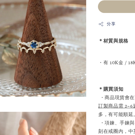
分享
＊材質與規格
・有 10K金 /
＊購買須知
・商品現貨會在
訂製商品需 2~
多，有可能順延
・項鍊、手鍊與
刻在戒圈內，中