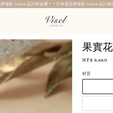
nina 設計師金雕＊
＊日本新品牌進駐 enina 設計師金雕＊
＊
果實花
Regular
NT$ 9,660
price
材質