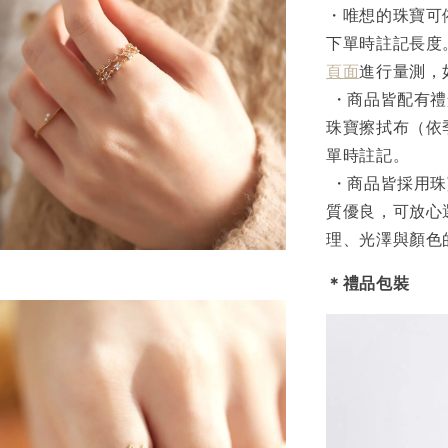
・唯想的珠寶可
下單時註記長度
頁面
進行量測，
・商品皆配有禮
珠寶擦拭布（依
單時註記。
・商品皆採用珠
質優良，可放心
理、光澤與顏色
＊禮品包裝