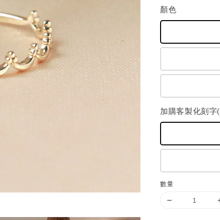
顏色
加購客製化刻字(+
數量