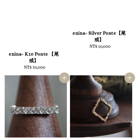
enina- Silver Ponte【尾
戒】
NT$ 10,000
Regular
price
enina- K10 Ponte 【尾
戒】
NT$ 30,000
Regular
price