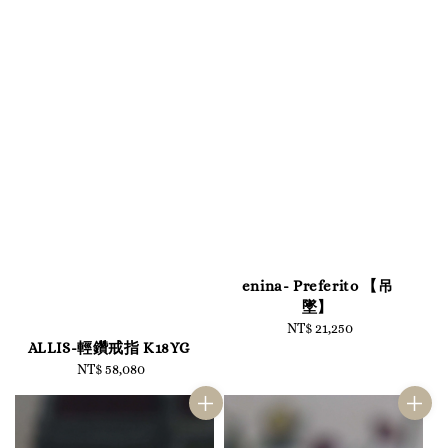
enina- Preferito 【吊
墜】
NT$ 21,250
Regular
ALLIS-輕鑽戒指 K18YG
price
NT$ 58,080
Regular
price