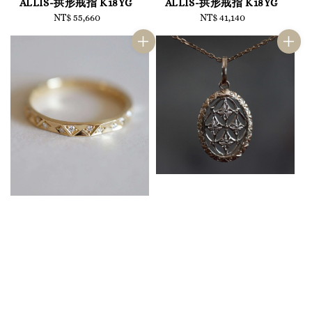
ALLIS-拱形戒指 K18YG
ALLIS-拱形戒指 K18YG
NT$ 55,660
Regular
NT$ 41,140
Regular
price
price