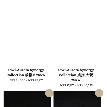
sowi-Aurora Synergy
sowi-Aurora Synergy
Collection 戒指 S 25AW
Collection 戒指 大號
25AW
NT$ 11,000
-
Regular
NT$ 22,275
price
NT$ 17,875
-
NT$ 36,575
Regular
price