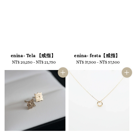
enina- Tela 【戒指】
enina- festa【戒指】
NT$ 20,250
-
Regular
NT$ 21,750
NT$ 37,500
-
Regular
NT$ 57,500
price
price