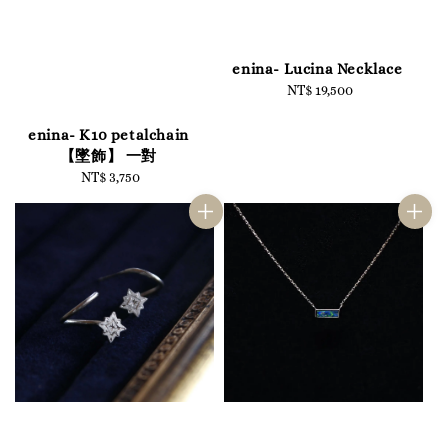
enina- Lucina Necklace
NT$ 19,500
Regular
price
enina- K10 petalchain
【墜飾】 一對
NT$ 3,750
Regular
price