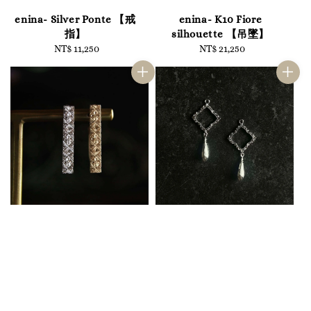
enina- Silver Ponte 【戒
enina- K10 Fiore
指】
silhouette 【吊墜】
NT$ 11,250
Regular
NT$ 21,250
Regular
price
price