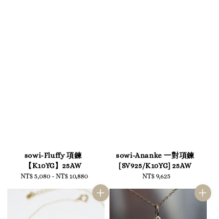
sowi-Fluffy 項鍊
sowi-Ananke 一對項鍊
【K10YG】25AW
[SV925/K10YG] 25AW
NT$ 5,080
-
NT$ 10,880
Regular
NT$ 9,625
Regular
price
price