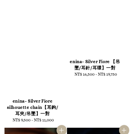
enina- Silver Fiore 【吊
墜/耳針/耳環】一對
NT$ 16,500
-
Regular
NT$ 19,750
price
enina- Silver Fiore
silhouette chain【耳鉤/
耳夾/吊墜】一對
NT$ 9,500
-
NT$ 11,000
Regular
price