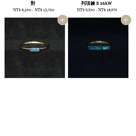
對
列項鍊 S 25AW
NT$ 8,250
-
NT$ 13,750
Regular
NT$ 9,350
-
NT$ 18,975
Regular
price
price