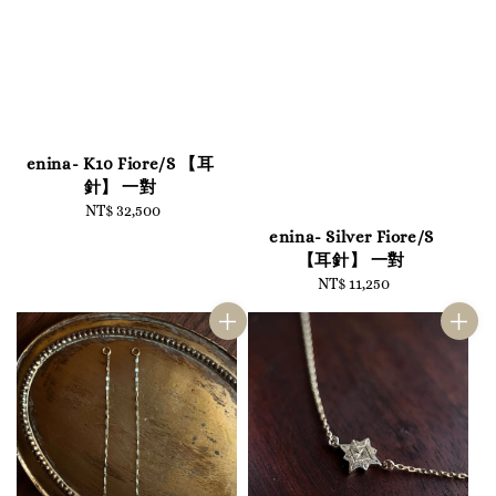
enina- K10 Fiore/S 【耳
針】 一對
NT$ 32,500
Regular
price
enina- Silver Fiore/S
【耳針】 一對
NT$ 11,250
Regular
price