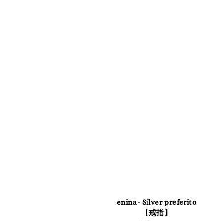
enina- Silver preferito
【戒指】