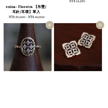
NT$ 14,250
Regular
price
enina- Finestra 【吊墜/
耳針/耳環】單入
NT$ 35,000
-
Regular
NT$ 40,000
price