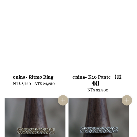
enina- Ritmo Ring
enina- K10 Ponte 【戒
指】
NT$ 8,720
-
NT$ 24,250
Regular
price
NT$ 32,500
Regular
price