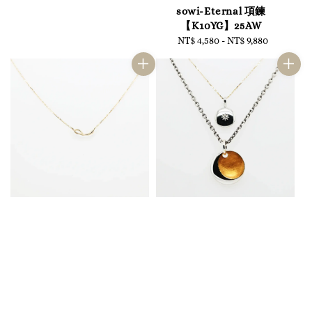
price
sowi-Eternal 項鍊
【K10YG】25AW
NT$ 4,580
-
Regular
NT$ 9,880
price