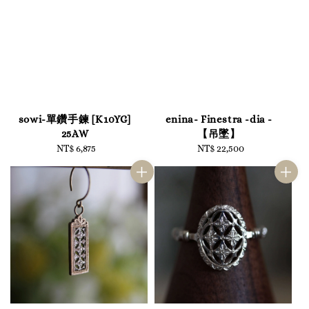
sowi-單鑽手鍊 [K10YG]
enina- Finestra -dia -
25AW
【吊墜】
NT$ 6,875
Regular
NT$ 22,500
Regular
price
price