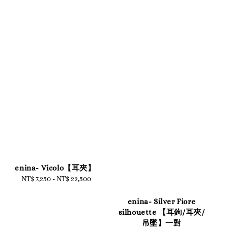
enina- Vicolo【耳夾】
NT$ 7,250
-
NT$ 22,500
Regular
price
enina- Silver Fiore
silhouette 【耳鉤/耳夾/
吊墜】一對