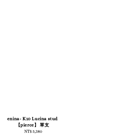
enina- K10 Lucina stud
【pierce】 單支
NT$ 5,380
Regular