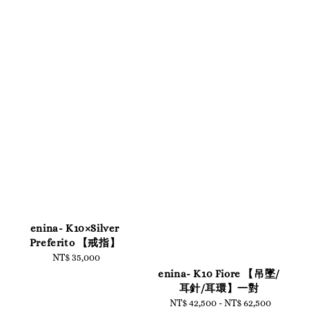
enina- K10×Silver
Preferito 【戒指】
NT$ 35,000
Regular
price
enina- K10 Fiore 【吊墜/
耳針/耳環】一對
NT$ 42,500
-
Regular
NT$ 62,500