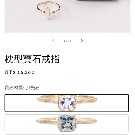
1
/
15
枕型寶石戒指
Regular
NT$ 16,260
price
寶石材質
: 月光石