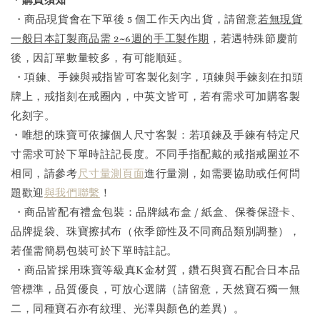
・商品現貨會在下單後 5 個工作天內出貨，請留意
若無現貨
一般日本訂製商品需 2~6週的手工製作期
，若遇特殊節慶前
後，因訂單數量較多，有可能順延。
・項鍊、手鍊與戒指皆可客製化刻字，項鍊與手鍊刻在扣頭
牌上，戒指刻在戒圈內，中英文皆可，若有需求可加購客製
化刻字。
・唯想的珠寶可依據個人尺寸客製：若項鍊及手鍊有特定尺
寸需求可於下單時註記長度。不同手指配戴的戒指戒圍並不
相同，請參考
尺寸量測頁面
進行量測，如需要協助或任何問
題歡迎
與我們聯繫
！
・商品皆配有禮盒包裝：品牌絨布盒 / 紙盒、保養保證卡、
品牌提袋、珠寶擦拭布（依季節性及不同商品類別調整），
若僅需簡易包裝可於下單時註記。
・商品皆採用珠寶等級真K金材質，鑽石與寶石配合日本品
管標準，品質優良，可放心選購（請留意，天然寶石獨一無
二，同種寶石亦有紋理、光澤與顏色的差異）。