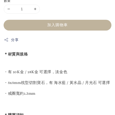
數量
加入購物車
分享
＊材質與規格
・有 10K金 / 18K金 可選擇，淡金色
・5x5mm枕型切割寶石，有 海水藍 / 黃水晶 / 月光石 可選擇
・戒圈寬約1.3mm
＊購買須知