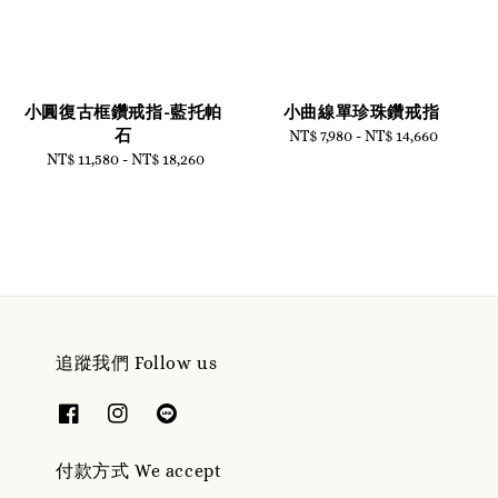
小曲線單珍珠鑽戒指
小圓復古框鑽戒指-藍托帕
石
NT$ 7,980
-
NT$ 14,660
Regular
price
NT$ 11,580
-
Regular
NT$ 18,260
price
追蹤我們 Follow us
付款方式 We accept