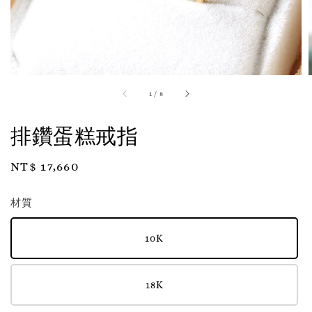
1
/
8
排鑽蛋糕戒指
Regular
NT$ 17,660
price
材質
10K
18K