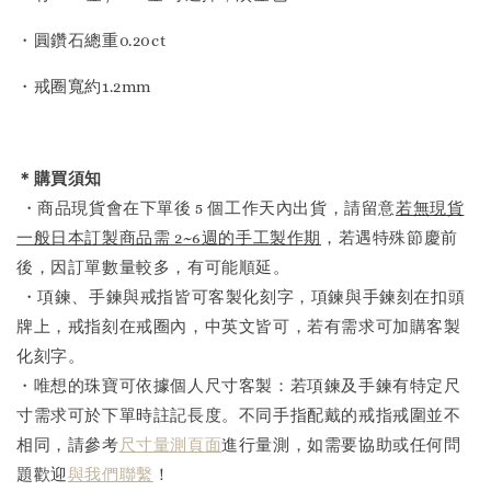
・圓鑽石總重0.20ct
・戒圈寬約1.2mm
＊購買須知
・商品現貨會在下單後 5 個工作天內出貨，請留意
若無現貨
一般日本訂製商品需 2~6週的手工製作期
，若遇特殊節慶前
後，因訂單數量較多，有可能順延。
・項鍊、手鍊與戒指皆可客製化刻字，項鍊與手鍊刻在扣頭
牌上，戒指刻在戒圈內，中英文皆可，若有需求可加購客製
化刻字。
・唯想的珠寶可依據個人尺寸客製：若項鍊及手鍊有特定尺
寸需求可於下單時註記長度。不同手指配戴的戒指戒圍並不
相同，請參考
尺寸量測頁面
進行量測，如需要協助或任何問
題歡迎
與我們聯繫
！