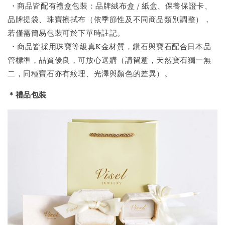
・商品皆配有禮盒包裝：品牌絨布盒 / 紙盒、保養保證卡、
品牌提袋、珠寶擦拭布（依季節性及不同商品類別調整），
若僅需簡易包裝可於下單時註記。
・商品皆採用珠寶等級真K金材質，鑽石與寶石配合日本品
管標準，品質優良，可放心選購（請留意，天然寶石獨一無
二，同種寶石亦有紋理、光澤與顏色的差異）。
＊禮品包裝