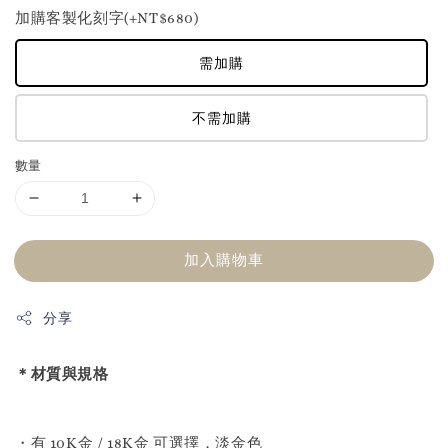
加購客製化刻字(+NT$680)
需加購
不需加購
數量
加入購物車
分享
＊材質與規格
・有 10K金 / 18K金 可選擇，淡金色