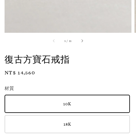
1
/
11
復古方寶石戒指
Regular
NT$ 14,560
price
材質
10K
18K