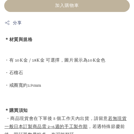
加入購物車
分享
＊材質與規格
・有 10K金 / 18K金 可選擇，圖片展示為10K金色
・石榴石
・戒圈寬約1.9mm
＊購買須知
・商品現貨會在下單後 5 個工作天內出貨，請留意
若無現貨
一般日本訂製商品需 2~6週的手工製作期
，若遇特殊節慶前