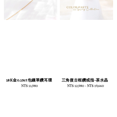
18K金0.15ct包鑲單鑽耳環
三角復古框鑽戒指-茶水晶
NT$ 11,980
Regular
NT$ 12,980
-
Regular
NT$ 19,660
price
price