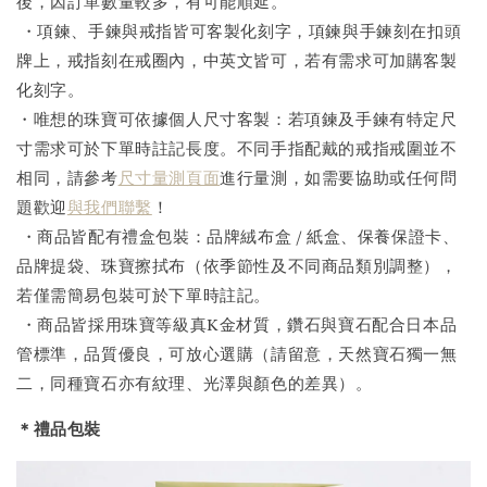
後，因訂單數量較多，有可能順延。
・項鍊、手鍊與戒指皆可客製化刻字，項鍊與手鍊刻在扣頭
牌上，戒指刻在戒圈內，中英文皆可，若有需求可加購客製
化刻字。
・唯想的珠寶可依據個人尺寸客製：若項鍊及手鍊有特定尺
寸需求可於下單時註記長度。不同手指配戴的戒指戒圍並不
相同，請參考
尺寸量測頁面
進行量測，如需要協助或任何問
題歡迎
與我們聯繫
！
・商品皆配有禮盒包裝：品牌絨布盒 / 紙盒、保養保證卡、
品牌提袋、珠寶擦拭布（依季節性及不同商品類別調整），
若僅需簡易包裝可於下單時註記。
・商品皆採用珠寶等級真K金材質，鑽石與寶石配合日本品
管標準，品質優良，可放心選購（請留意，天然寶石獨一無
二，同種寶石亦有紋理、光澤與顏色的差異）。
＊禮品包裝