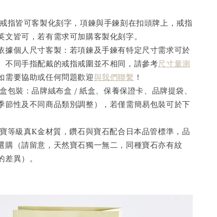
。
戒指皆可客製化刻字，項鍊與手鍊刻在扣頭牌上，戒指
英文皆可，若有需求可加購客製化刻字。
依據個人尺寸客製：若項鍊及手鍊有特定尺寸需求可於
。不同手指配戴的戒指戒圍並不相同，請參考
尺寸量測
如需要協助或任何問題歡迎
與我們聯繫
！
盒包裝：品牌絨布盒 / 紙盒、保養保證卡、品牌提袋、
季節性及不同商品類別調整），若僅需簡易包裝可於下
寶等級真K金材質，鑽石與寶石配合日本品管標準，品
選購（請留意，天然寶石獨一無二，同種寶石亦有紋
的差異）。