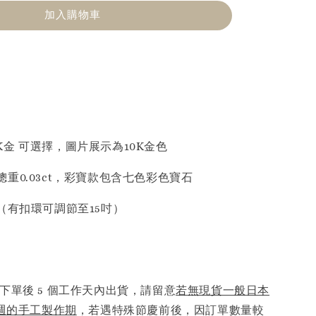
加入購物車
 18K金 可選擇，圖片展示為10K金色
重0.03ct，彩寶款包含七色彩色寶石
（有扣環可調節至15吋）
下單後 5 個工作天內出貨，請留意
若無現貨一般日本
6週的手工製作期
，若遇特殊節慶前後，因訂單數量較