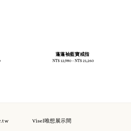
蓬蓬袖藍寶戒指
0
NT$ 12,980
-
Regular
NT$ 21,260
price
y.tw
Visel唯想展示間