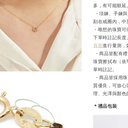
多，有可能順延
・項鍊、手鍊與
刻在戒圈內，中
・唯想的珠寶可
下單時註記長度
頁面
進行量測，
・商品皆配有禮
珠寶擦拭布（依
單時註記。
・商品皆採用珠
質優良，可放心
理、光澤與顏色
＊禮品包裝