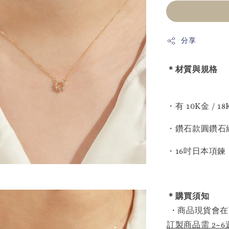
分享
＊材質與規格
・有 10K金 /
・鑽石款圓鑽石總
・16吋日本項鍊
＊購買須知
・商品現貨會在
訂製商品需 2~