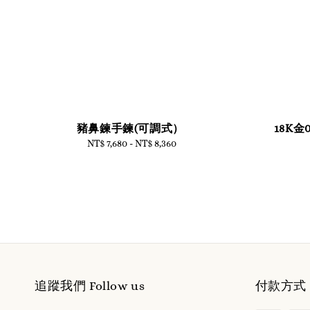
豬鼻鍊手鍊(可調式）
18K金
NT$ 7,680
-
Regular
NT$ 8,360
price
追蹤我們 Follow us
付款方式 W