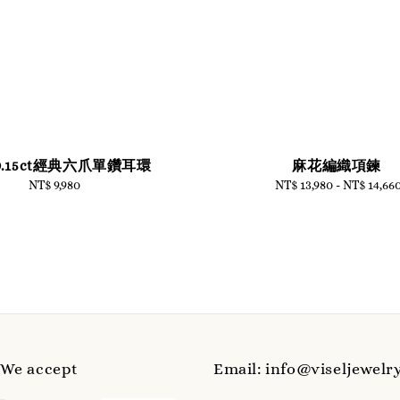
0.15ct經典六爪單鑽耳環
麻花編織項鍊
NT$ 9,980
Regular
NT$ 13,980
-
Regular
NT$ 14,66
price
price
e accept
Email: info@viseljewelr