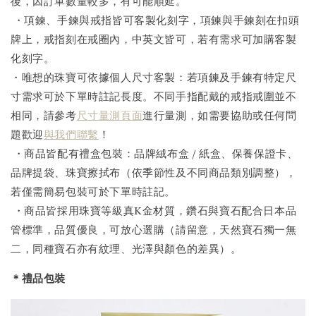
後，因訂單數量較多，有可能順延。
・項鍊、手鍊與戒指皆可客製化刻字，項鍊與手鍊刻在扣頭
牌上，戒指刻在戒圈內，中英文皆可，若有需求可加購客製
化刻字。
・唯想的珠寶可依據個人尺寸客製：若項鍊及手鍊有特定尺
寸需求可於下單時註記長度。不同手指配戴的戒指戒圍並不
相同，請參考
尺寸量測頁面
進行量測，如需要協助或任何問
題歡迎
與我們聯繫
！
・商品皆配有禮盒包裝：品牌絨布盒 / 紙盒、保養保證卡、
品牌提袋、珠寶擦拭布（依季節性及不同商品類別調整），
若僅需簡易包裝可於下單時註記。
・商品皆採用珠寶等級真K金材質，鑽石與寶石配合日本品
管標準，品質優良，可放心選購（請留意，天然寶石獨一無
二，同種寶石亦有紋理、光澤與顏色的差異）。
＊禮品包裝