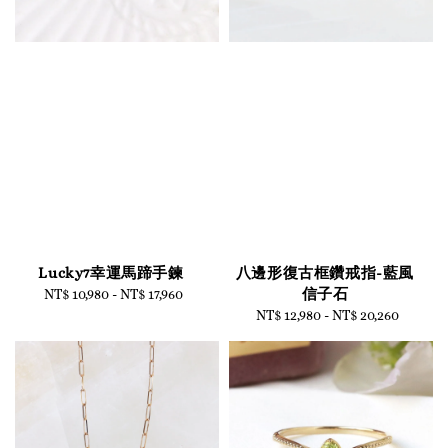
Lucky7幸運馬蹄手鍊
八邊形復古框鑽戒指-藍風
信子石
NT$ 10,980
-
Regular
NT$ 17,960
price
NT$ 12,980
-
Regular
NT$ 20,260
price