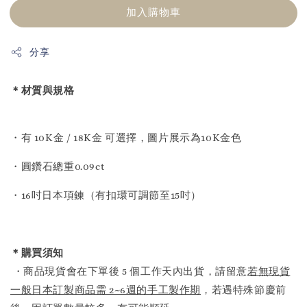
加入購物車
分享
＊材質與規格
・有 10K金 / 18K金 可選擇，圖片展示為10K金色
・圓鑽石總重0.09ct
・16吋日本項鍊（有扣環可調節至15吋）
＊購買須知
・商品現貨會在下單後 5 個工作天內出貨，請留意
若無現貨
一般日本訂製商品需 2~6週的手工製作期
，若遇特殊節慶前