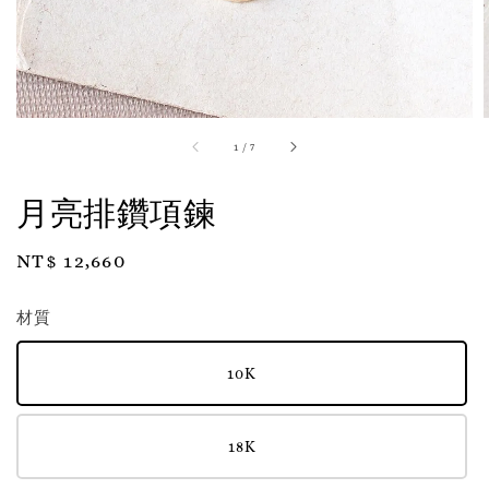
1
/
7
月亮排鑽項鍊
Regular
NT$ 12,660
price
材質
10K
18K