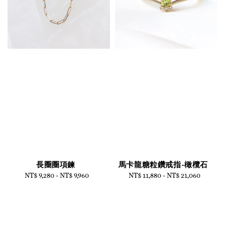
長圈圈項鍊
馬卡龍糖粒鑽戒指-橄欖石
NT$ 9,280
-
Regular
NT$ 9,960
NT$ 11,880
-
Regular
NT$ 21,060
price
price