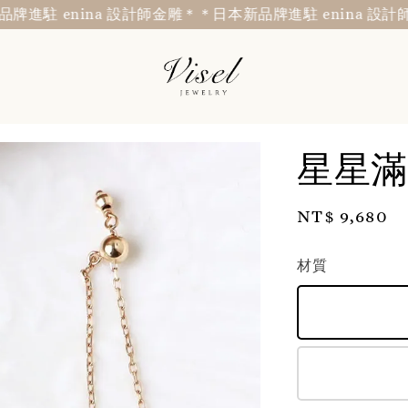
 enina 設計師金雕＊
＊日本新品牌進駐 enina 設計師金雕
星星滿
Regular
NT$ 9,680
price
材質