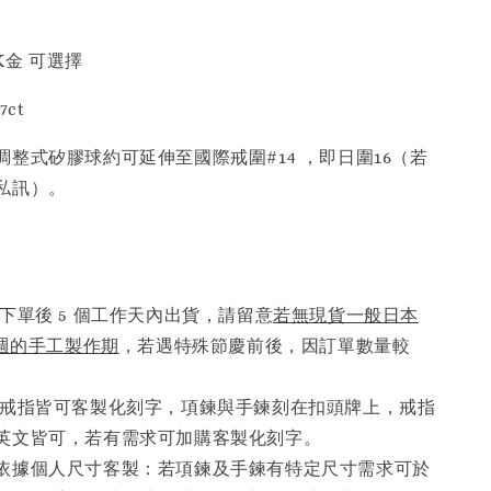
8K金 可選擇
ct
整式矽膠球約可延伸至國際戒圍#14 ，即日圍16（若
私訊）。
下單後 5 個工作天內出貨，請留意
若無現貨一般日本
6週的手工製作期
，若遇特殊節慶前後，因訂單數量較
。
戒指皆可客製化刻字，項鍊與手鍊刻在扣頭牌上，戒指
英文皆可，若有需求可加購客製化刻字。
依據個人尺寸客製：若項鍊及手鍊有特定尺寸需求可於