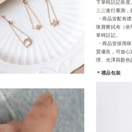
下單時註記長度
頁面
進行量測，
・商品皆配有禮
珠寶擦拭布（依
單時註記。
・商品皆採用珠
質優良，可放心
理、光澤與顏色
＊禮品包裝