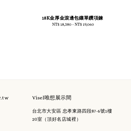
18K金厚金滾邊包鑲單鑽項鍊
NT$ 18,380
-
Regular
NT$ 19,060
price
y.tw
Visel唯想展示間
台北市大安區 忠孝東路四段87-6號1樓
20室（頂好名店城裡）