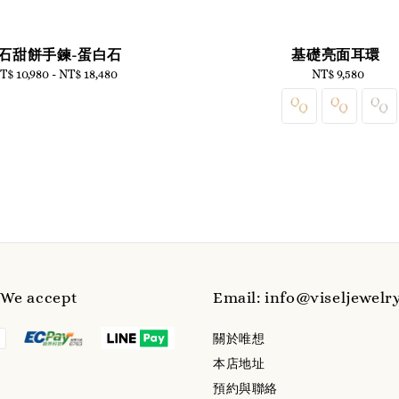
石甜餅手鍊-蛋白石
基礎亮面耳環
T$ 10,980
-
Regular
NT$ 18,480
NT$ 9,580
Regular
price
price
e accept
Email: info@viseljewelr
關於唯想
本店地址
預約與聯絡