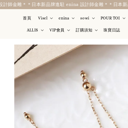
師金雕＊
＊日本新品牌進駐 enina 設計師金雕＊
＊日本新品牌進駐
首頁
Visel
enina
sowi
POUR TOI
ALLIS
VIP會員
訂購須知
珠寶日誌