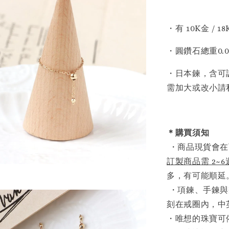
・有 10K金 / 1
・圓鑽石總重0.07
・日本鍊，含可調
需加大或改小請
＊購買須知
・商品現貨會在
訂製商品需 2~
多，有可能順延
・項鍊、手鍊與
刻在戒圈內，中
・唯想的珠寶可