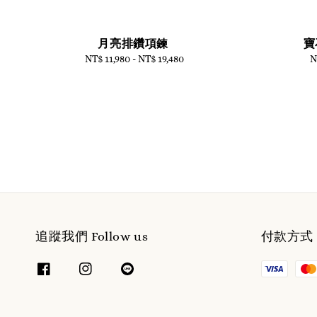
月亮排鑽項鍊
寶
NT$ 11,980
-
Regular
NT$ 19,480
N
price
追蹤我們 Follow us
付款方式 W