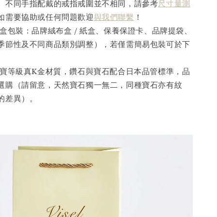
。不同手指配戴的戒指戒圍並不相同，請參考
尺寸量測
如需要協助或任何問題歡迎
與我們聯繫
！
盒包裝：品牌絨布盒 / 紙盒、保養保證卡、品牌提袋、
季節性及不同商品類別調整），若僅需簡易包裝可於下
寶等級真K金材質，鑽石與寶石配合日本品管標準，品
選購（請留意，天然寶石獨一無二，同種寶石亦有紋
的差異）。