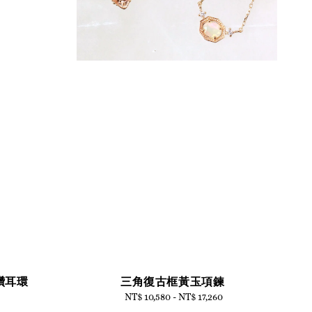
單鑽耳環
三角復古框黃玉項鍊
NT$ 10,580
-
Regular
NT$ 17,260
price