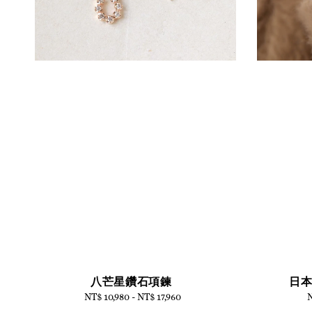
八芒星鑽石項鍊
日
NT$ 10,980
-
Regular
NT$ 17,960
N
price