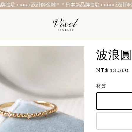
enina 設計師金雕＊
＊日本新品牌進駐 enina 設計師金雕＊
波浪圓
Regular
NT$ 13,560
price
材質