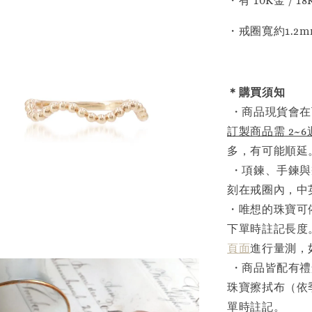
・有 10K金 / 
・戒圈寬約1.2m
＊購買須知
・商品現貨會在
訂製商品需 2~
多，有可能順延
・項鍊、手鍊與
刻在戒圈內，中
・唯想的珠寶可
下單時註記長度
頁面
進行量測，
・商品皆配有禮
珠寶擦拭布（依
單時註記。