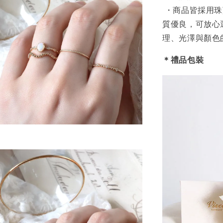
・商品皆採用珠
質優良，可放心
理、光澤與顏色
＊禮品包裝