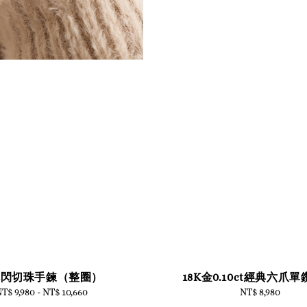
本閃切珠手鍊（整圈）
18K金0.10ct經典六爪
T$ 9,980
-
NT$ 10,660
Regular
NT$ 8,980
Regular
price
price