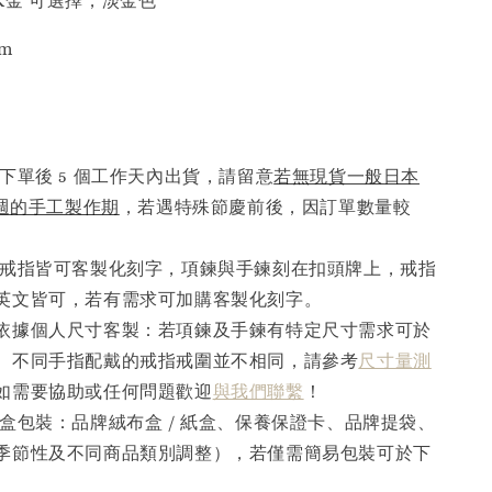
18K金 可選擇，淡金色
m
下單後 5 個工作天內出貨，請留意
若無現貨一般日本
6週的手工製作期
，若遇特殊節慶前後，因訂單數量較
。
戒指皆可客製化刻字，項鍊與手鍊刻在扣頭牌上，戒指
英文皆可，若有需求可加購客製化刻字。
依據個人尺寸客製：若項鍊及手鍊有特定尺寸需求可於
。不同手指配戴的戒指戒圍並不相同，請參考
尺寸量測
如需要協助或任何問題歡迎
與我們聯繫
！
盒包裝：品牌絨布盒 / 紙盒、保養保證卡、品牌提袋、
季節性及不同商品類別調整），若僅需簡易包裝可於下