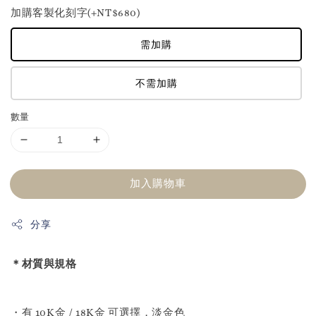
加購客製化刻字(+NT$680)
需加購
不需加購
數量
加入購物車
分享
＊材質與規格
・有 10K金 / 18K金 可選擇，淡金色