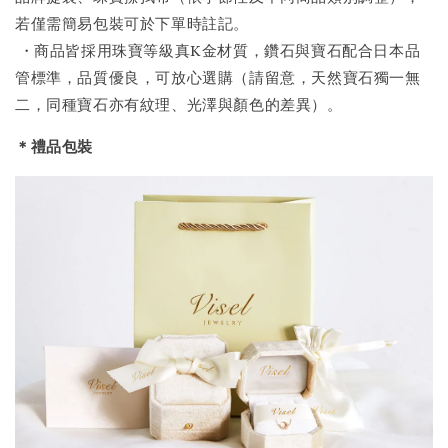
若僅需簡易包裝可於下單時註記。
・商品皆採用珠寶等級真K金材質，鑽石與寶石配合日本品
管標準，品質優良，可放心選購（請留意，天然寶石獨一無
二，同種寶石亦有紋理、光澤與顏色的差異）。
＊禮品包裝