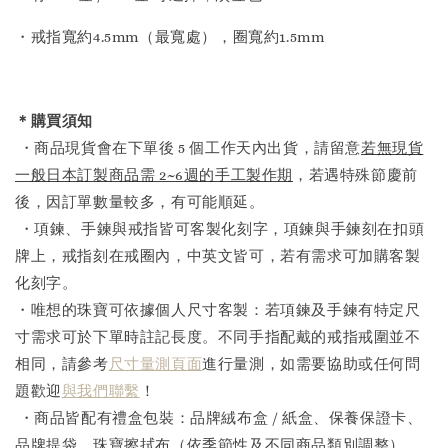
・戒指寬約4.5mm（最寬處），圈寬約1.5mm
＊購買須知
・商品現貨會在下單後 5 個工作天內出貨，請留意
若無現貨
一般日本訂製商品需 2~6週的手工製作期
，若遇特殊節慶前
後，因訂單數量較多，有可能順延。
・項鍊、手鍊與戒指皆可客製化刻字，項鍊與手鍊刻在扣頭
牌上，戒指刻在戒圈內，中英文皆可，若有需求可加購客製
化刻字。
・唯想的珠寶可依據個人尺寸客製：若項鍊及手鍊有特定尺
寸需求可於下單時註記長度。不同手指配戴的戒指戒圍並不
相同，請參考
尺寸量測頁面
進行量測，如需要協助或任何問
題歡迎
與我們聯繫
！
・商品皆配有禮盒包裝：品牌絨布盒 / 紙盒、保養保證卡、
品牌提袋、珠寶擦拭布（依季節性及不同商品類別調整），