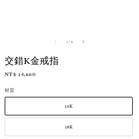
1
/
8
交錯K金戒指
Regular
NT$ 14,660
price
材質
10K
18K