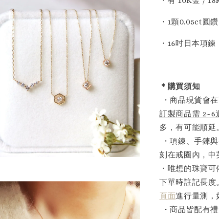
・有 10K金 / 
・1顆0.05ct圓鑽
・16吋日本項鍊
＊購買須知
・商品現貨會在
訂製商品需 2~
多，有可能順延
・項鍊、手鍊與
刻在戒圈內，中
・唯想的珠寶可
下單時註記長度
頁面
進行量測，
・商品皆配有禮