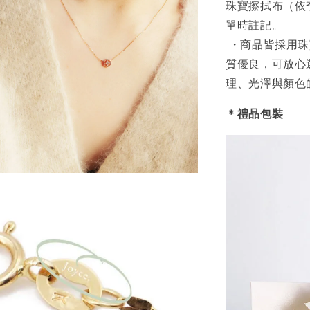
珠寶擦拭布（依
單時註記。
・商品皆採用珠
質優良，可放心
理、光澤與顏色
＊禮品包裝