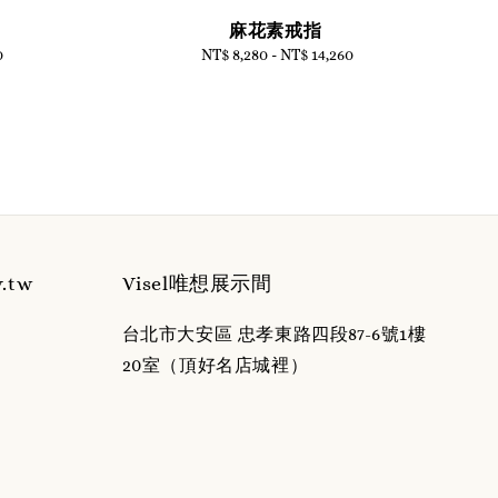
麻花素戒指
0
NT$ 8,280
-
NT$ 14,260
Regular
price
y.tw
Visel唯想展示間
台北市大安區 忠孝東路四段87-6號1樓
20室（頂好名店城裡）