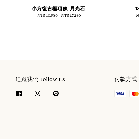
小方復古框項鍊-月光石
NT$ 10,580
-
Regular
NT$ 17,260
N
price
追蹤我們 Follow us
付款方式 W