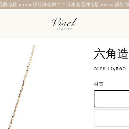
 enina 設計師金雕＊
＊日本新品牌進駐 enina 設計師金雕
六角造
Regular
NT$ 10,560
price
材質