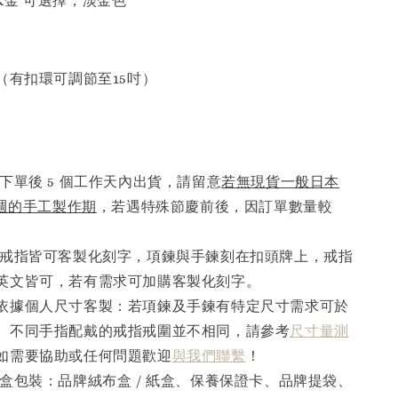
18K金 可選擇，淡金色
（有扣環可調節至15吋）
下單後 5 個工作天內出貨，請留意
若無現貨一般日本
6週的手工製作期
，若遇特殊節慶前後，因訂單數量較
。
戒指皆可客製化刻字，項鍊與手鍊刻在扣頭牌上，戒指
英文皆可，若有需求可加購客製化刻字。
依據個人尺寸客製：若項鍊及手鍊有特定尺寸需求可於
。不同手指配戴的戒指戒圍並不相同，請參考
尺寸量測
如需要協助或任何問題歡迎
與我們聯繫
！
盒包裝：品牌絨布盒 / 紙盒、保養保證卡、品牌提袋、