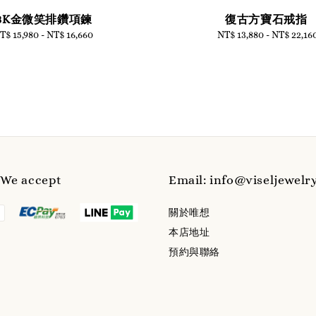
18K金微笑排鑽項鍊
復古方寶石戒指
T$ 15,980
-
Regular
NT$ 16,660
NT$ 13,880
-
Regular
NT$ 22,16
price
price
e accept
Email: info@viseljewelr
關於唯想
本店地址
預約與聯絡