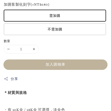
加購客製化刻字(+NT$680)
需加購
不需加購
數量
加入購物車
分享
＊材質與規格
・有 10K金 / 18K金 可選擇，淡金色