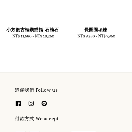
小方復古框鑽戒指-石榴石
長圈圈項鍊
NT$ 11,580
-
Regular
NT$ 18,260
NT$ 9,280
-
Regular
NT$ 9,960
price
price
追蹤我們 Follow us
付款方式 We accept