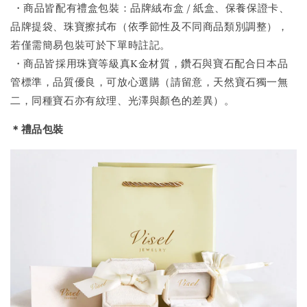
・商品皆配有禮盒包裝：品牌絨布盒 / 紙盒、保養保證卡、
品牌提袋、珠寶擦拭布（依季節性及不同商品類別調整），
若僅需簡易包裝可於下單時註記。
・商品皆採用珠寶等級真K金材質，鑽石與寶石配合日本品
管標準，品質優良，可放心選購（請留意，天然寶石獨一無
二，同種寶石亦有紋理、光澤與顏色的差異）。
＊禮品包裝