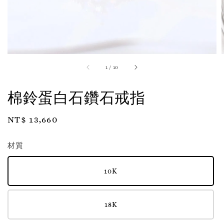
1
/
10
棉鈴蛋白石鑽石戒指
Regular
NT$ 13,660
price
材質
10K
18K