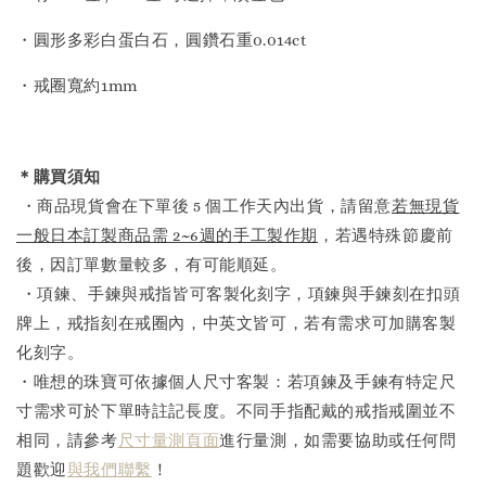
・圓形多彩白蛋白石，圓鑽石重0.014ct
・戒圈寬約1mm
＊購買須知
・商品現貨會在下單後 5 個工作天內出貨，請留意
若無現貨
一般日本訂製商品需 2~6週的手工製作期
，若遇特殊節慶前
後，因訂單數量較多，有可能順延。
・項鍊、手鍊與戒指皆可客製化刻字，項鍊與手鍊刻在扣頭
牌上，戒指刻在戒圈內，中英文皆可，若有需求可加購客製
化刻字。
・唯想的珠寶可依據個人尺寸客製：若項鍊及手鍊有特定尺
寸需求可於下單時註記長度。不同手指配戴的戒指戒圍並不
相同，請參考
尺寸量測頁面
進行量測，如需要協助或任何問
題歡迎
與我們聯繫
！