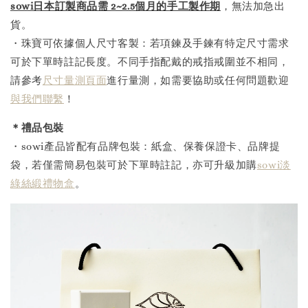
sowi日本訂製商品需 2~2.5個月的手工製作
期
，無法加急出
貨。
・珠寶可依據個人尺寸客製：若項鍊及手鍊有特定尺寸需求
可於下單時註記長度。不同手指配戴的戒指戒圍並不相同，
請參考
尺寸量測頁面
進行量測，如需要協助或任何問題歡迎
與我們聯繫
！
＊禮品包裝
・sowi產品皆配有品牌包裝：紙盒、保養保證卡、品牌提
袋，若僅需簡易包裝可於下單時註記，亦可升級加購
sowi淡
綠絲緞禮物盒
。