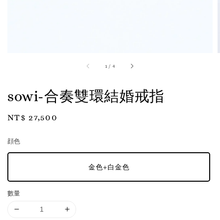
1
/
4
sowi-合奏雙環結婚戒指
Regular
NT$ 27,500
price
顔色
金色+白金色
數量