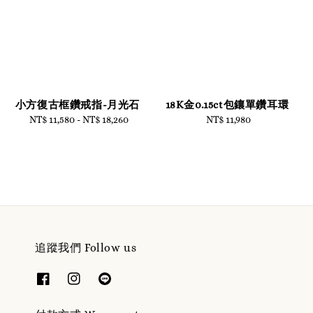
小方復古框鑽戒指-月光石
18K金0.15ct包鑲單鑽耳環
NT$ 11,580
-
Regular
NT$ 18,260
NT$ 11,980
Regular
price
price
追蹤我們 Follow us