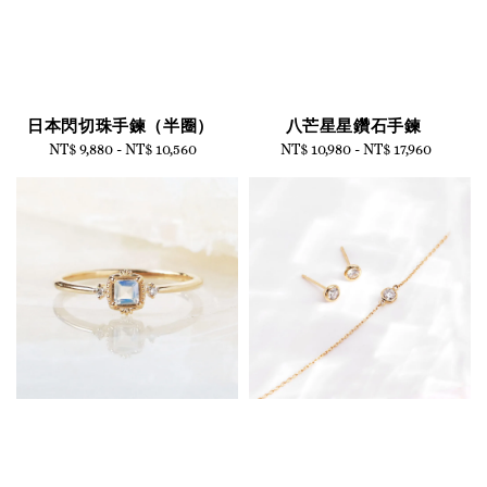
日本閃切珠手鍊（半圈）
八芒星星鑽石手鍊
NT$ 9,880
-
NT$ 10,560
Regular
NT$ 10,980
-
Regular
NT$ 17,960
price
price