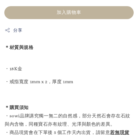
加入購物車
分享
＊材質與規格
・18K金
・戒指寬度 1mm x 2，厚度 1mm
＊購買須知
・sowi品牌講究獨一無二的自然感，部分天然石會存在石紋
與內含物，同種寶石亦有紋理、光澤與顏色的差異。
・商品現貨會在下單後 5 個工作天內出貨，請留意
若無現貨