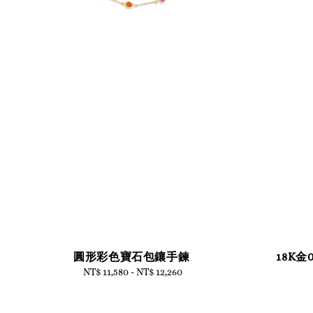
圓形彩色寶石包鑲手鍊
18K金
NT$ 11,580
-
Regular
NT$ 12,260
price