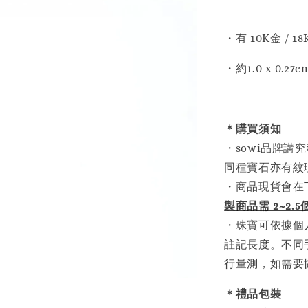
・有 10K金 / 1
・約1.0 x 0.2
＊購買須知
・sowi品牌
同種寶石亦有紋
・商品現貨會在
製商品需 2~2.
・珠寶可依據個
註記長度。不同
行量測，如需要
＊禮品包裝