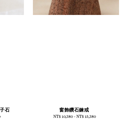
信子石
窗飾鑽石鍊戒
0
NT$ 10,380
-
Regular
NT$ 15,380
price