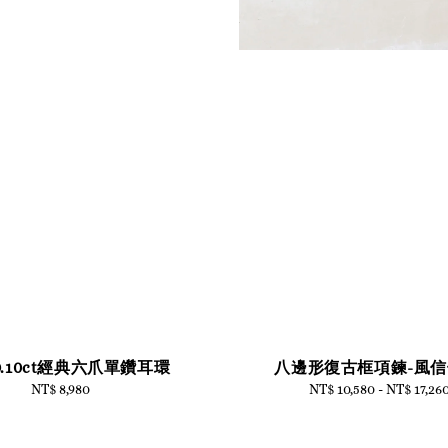
0.10ct經典六爪單鑽耳環
八邊形復古框項鍊-風
NT$ 8,980
Regular
NT$ 10,580
-
Regular
NT$ 17,26
price
price