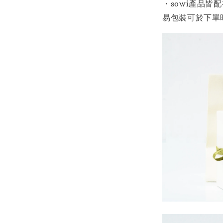
・sowi產品
易包裝可於下單