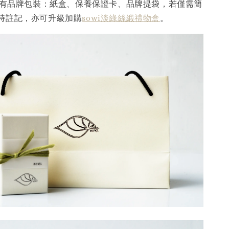
皆配有品牌包裝：紙盒、保養保證卡、品牌提袋，若僅需簡
時註記，亦可升級加購
sowi淡綠絲緞禮物盒
。