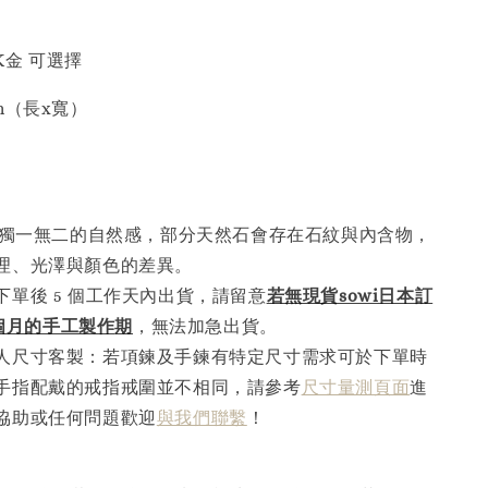
8K金 可選擇
7cm（長x寬）
講究獨一無二的自然感，部分天然石會存在石紋與內含物，
理、光澤與顏色的差異。
下單後 5 個工作天內出貨，請留意
若無現貨sowi日本訂
5個月的手工製作
期
，無法加急出貨。
人尺寸客製：若項鍊及手鍊有特定尺寸需求可於下單時
手指配戴的戒指戒圍並不相同，請參考
尺寸量測頁面
進
協助或任何問題歡迎
與我們聯繫
！