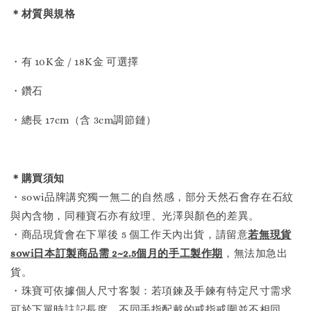
＊材質與規格
・有 10K金 / 18K金 可選擇
・鑽石
・總長 17cm（含 3cm調節鏈）
＊購買須知
・sowi品牌講究獨一無二的自然感，部分天然石會存在石紋
與內含物，同種寶石亦有紋理、光澤與顏色的差異。
・商品現貨會在下單後 5 個工作天內出貨，請留意
若無現貨
sowi日本訂製商品需 2~2.5個月的手工製作
期
，無法加急出
貨。
・珠寶可依據個人尺寸客製：若項鍊及手鍊有特定尺寸需求
可於下單時註記長度。不同手指配戴的戒指戒圍並不相同，