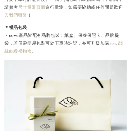
請參考
尺寸量測頁面
進行量測，如需要協助或任何問題歡迎
與我們聯繫
！
＊禮品包裝
・sowi產品皆配有品牌包裝：紙盒、保養保證卡、品牌提
袋，若僅需簡易包裝可於下單時註記，亦可升級加購
sowi淡
綠絲緞禮物盒
。