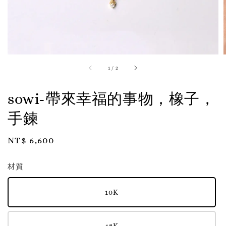
1
/
2
sowi-帶來幸福的事物，橡子，
手鍊
Regular
NT$ 6,600
price
材質
10K
18K