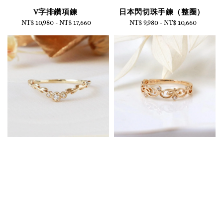
V字排鑽項鍊
日本閃切珠手鍊（整圈）
NT$ 10,980
-
Regular
NT$ 17,660
NT$ 9,980
-
NT$ 10,660
Regular
price
price