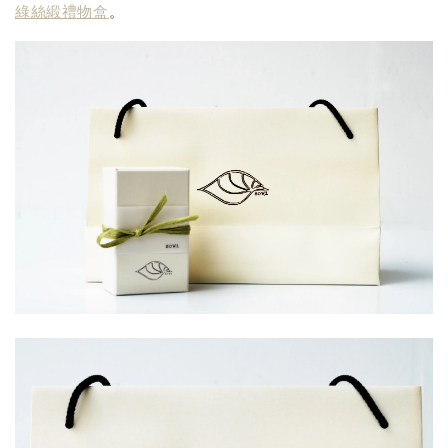
綠絲緞禮物盒
。