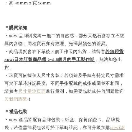
・高 40mm x 寬 10mm
＊購買須知
・sowi品牌講究獨一無二的自然感，部分天然石會存在石紋
與內含物，同種寶石亦有紋理、光澤與顏色的差異。
・商品現貨會在下單後 5 個工作天內出貨，請留意
若無現貨
sowi日本訂製商品需 2~2.5個月的手工製作
期
，無法加急出
貨。
・珠寶可依據個人尺寸客製：若項鍊及手鍊有特定尺寸需求
可於下單時註記長度。不同手指配戴的戒指戒圍並不相同，
請參考
尺寸量測頁面
進行量測，如需要協助或任何問題歡迎
與我們聯繫
！
＊禮品包裝
・sowi產品皆配有品牌包裝：紙盒、保養保證卡、品牌提
袋，若僅需簡易包裝可於下單時註記，亦可升級加購
sowi淡