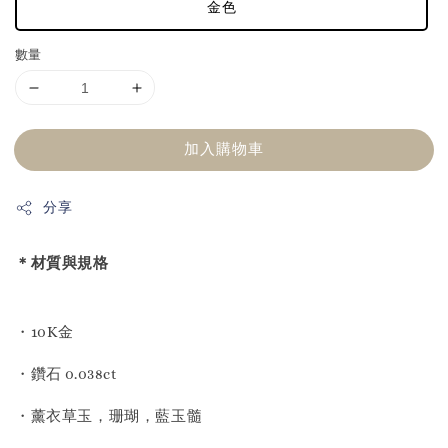
金色
數量
加入購物車
分享
＊材質與規格
・10K金
・鑽石 0.038ct
・薰衣草玉，珊瑚，藍玉髓