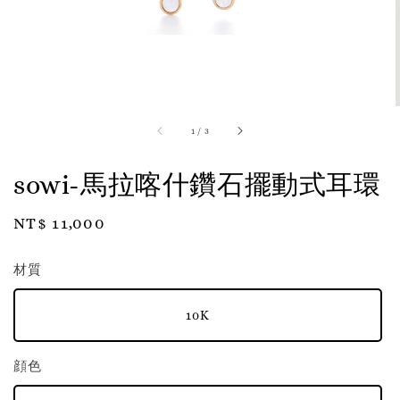
1
/
3
sowi-馬拉喀什鑽石擺動式耳環
Regular
NT$ 11,000
price
材質
10K
顔色