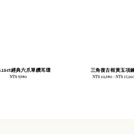
0.15ct經典六爪單鑽耳環
三角復古框黃玉項
NT$ 9,980
Regular
NT$ 10,580
-
Regular
NT$ 17,26
price
price