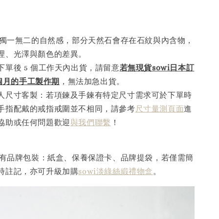
講究獨一無二的自然感，部分天然石會存在石紋與內含物，
理、光澤與顏色的差異。
下單後 5 個工作天內出貨，請留意
若無現貨sowi日本訂
5個月的手工製作
期
，無法加急出貨。
人尺寸客製：若項鍊及手鍊有特定尺寸需求可於下單時
手指配戴的戒指戒圍並不相同，請參考
尺寸量測頁面
進
協助或任何問題歡迎
與我們聯繫
！
皆配有品牌包裝：紙盒、保養保證卡、品牌提袋，若僅需簡
時註記，亦可升級加購
sowi淡綠絲緞禮物盒
。