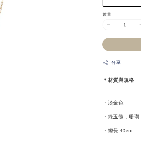
數量
分享
＊材質與規格
・淡金色
・綠玉髓，珊瑚
・總長 40cm