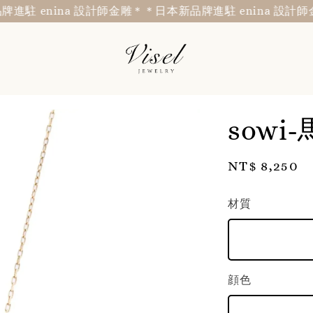
 enina 設計師金雕＊
＊日本新品牌進駐 enina 設計師金雕
sow
Regular
NT$ 8,250
price
材質
顔色