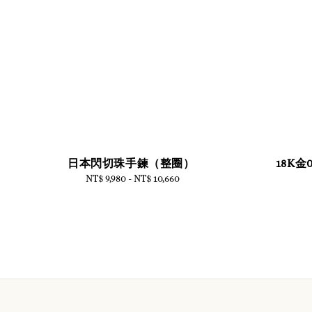
日本閃切珠手鍊（整圈）
18K金
NT$ 9,980
-
NT$ 10,660
Regular
price