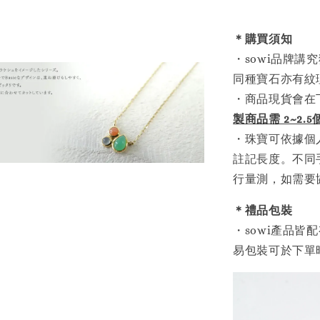
＊購買須知
・sowi品牌
同種寶石亦有紋
・商品現貨會在
製商品需 2~2.
・珠寶可依據個
註記長度。不同
行量測，如需要
＊禮品包裝
・sowi產品
易包裝可於下單