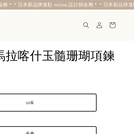
＊
＊日本新品牌進駐 enina 設計師金雕＊
＊日本新品牌進駐 en
i-馬拉喀什玉髓珊瑚項鍊
10K
金色