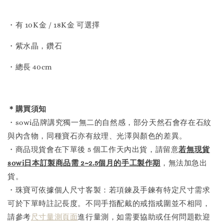
・有 10K金 / 18K金 可選擇
・紫水晶，鑽石
・總長 40cm
＊購買須知
・sowi品牌講究獨一無二的自然感，部分天然石會存在石紋
與內含物，同種寶石亦有紋理、光澤與顏色的差異。
・商品現貨會在下單後 5 個工作天內出貨，請留意
若無現貨
sowi日本訂製商品需 2~2.5個月的手工製作
期
，無法加急出
貨。
・珠寶可依據個人尺寸客製：若項鍊及手鍊有特定尺寸需求
可於下單時註記長度。不同手指配戴的戒指戒圍並不相同，
請參考
尺寸量測頁面
進行量測，如需要協助或任何問題歡迎