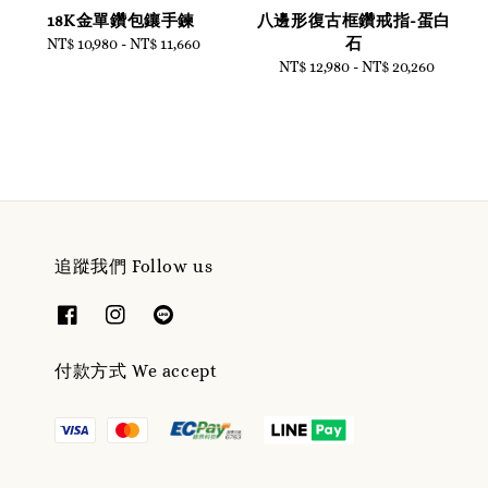
18K金單鑽包鑲手鍊
八邊形復古框鑽戒指-蛋白
石
NT$ 10,980
-
Regular
NT$ 11,660
price
NT$ 12,980
-
Regular
NT$ 20,260
price
追蹤我們 Follow us
付款方式 We accept