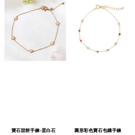
寶石甜餅手鍊-蛋白石
圓形彩色寶石包鑲手鍊