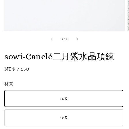
1
/
9
sowi-Canelé二月紫水晶項鍊
Regular
NT$ 7,150
price
材質
10K
18K