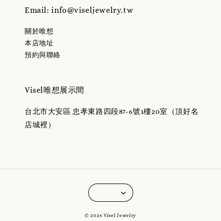
Email: info@viseljewelry.tw
關於唯想
本店地址
預約與聯絡
Visel唯想展示間
台北市大安區 忠孝東路四段87-6號1樓20室（頂好名
店城裡）
© 2026 Visel Jewelry