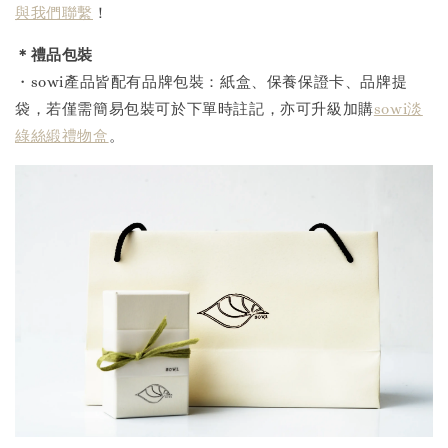
與我們聯繫
！
＊禮品包裝
・sowi產品皆配有品牌包裝：紙盒、保養保證卡、品牌提
袋，若僅需簡易包裝可於下單時註記，亦可升級加購
sowi淡
綠絲緞禮物盒
。