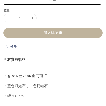
數量
加入購物車
分享
＊材質與規格
・有 10K金 / 18K金 可選擇
・藍色月光石，白色托帕石
・總長40cm