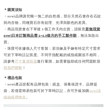
＊購買須知
・sowi品牌講究獨一無二的自然感，部分天然石會存在石紋
與內含物，同種寶石亦有紋理、光澤與顏色的差異。
・商品現貨會在下單後 5 個工作天內出貨，請留意
若無現貨
sowi日本訂製商品需 2~2.5個月的手工製作
期
，無法加急出
貨。
・珠寶可依據個人尺寸客製：若項鍊及手鍊有特定尺寸需求
可於下單時註記長度。不同手指配戴的戒指戒圍並不相同，
請參考
尺寸量測頁面
進行量測，如需要協助或任何問題歡迎
與我們聯繫
！
＊禮品包裝
・sowi產品皆配有品牌包裝：紙盒、保養保證卡、品牌提
袋，若僅需簡易包裝可於下單時註記，亦可升級加購
sowi淡
綠絲緞禮物盒
。