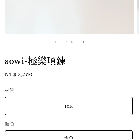
1
/
5
sowi-極樂項鍊
Regular
NT$ 8,250
price
材質
10K
顏色
金色