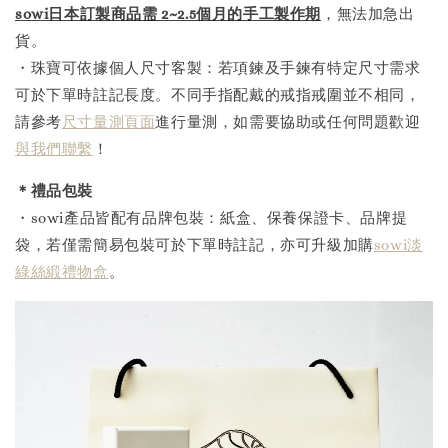
sowi日本訂製商品需 2~2.5個月的手工製作
期
，無法加急出
貨。
・珠寶可依據個人尺寸客製：若項鍊及手鍊有特定尺寸需求
可於下單時註記長度。不同手指配戴的戒指戒圍並不相同，
請參考
尺寸量測頁面
進行量測，如需要協助或任何問題歡迎
與我們聯繫
！
＊禮品包裝
・sowi產品皆配有品牌包裝：紙盒、保養保證卡、品牌提
袋，若僅需簡易包裝可於下單時註記，亦可升級加購
sowi淡
綠絲緞禮物盒
。