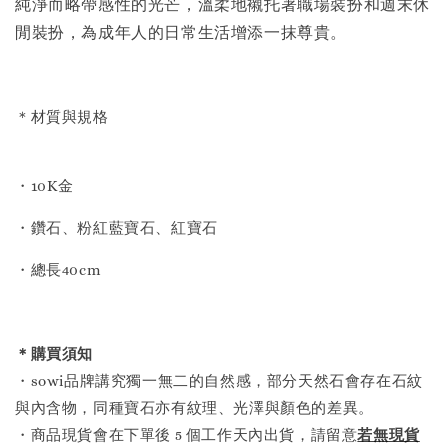
純淨而略帶感性的光芒，溫柔地襯托著職場裝扮和週末休
閒裝扮，為成年人的日常生活增添一抹尊貴。
＊材質與規格
・10K金
・鑽石、粉紅藍寶石、紅寶石
・總長40cm
＊購買須知
・sowi品牌講究獨一無二的自然感，部分天然石會存在石紋
與內含物，同種寶石亦有紋理、光澤與顏色的差異。
・商品現貨會在下單後 5 個工作天內出貨，請留意
若無現貨