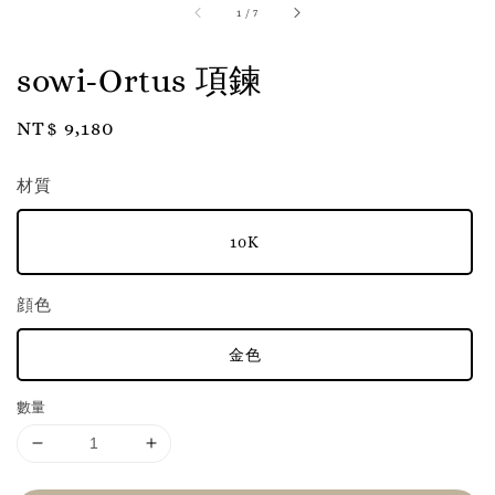
1
/
7
sowi-Ortus 項鍊
Regular
NT$ 9,180
price
材質
10K
顔色
金色
數量