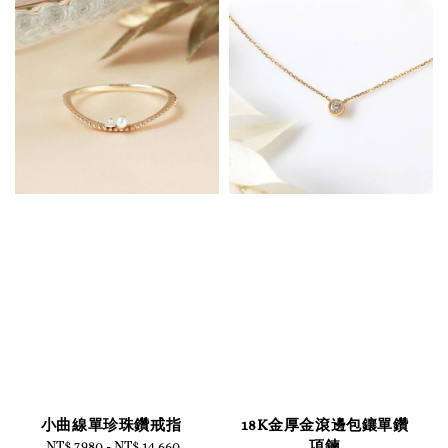
小曲線單珍珠鑽戒指
18K金厚金滾邊包鑲單鑽
項鍊
NT$ 7,980
-
NT$ 14,660
Regular