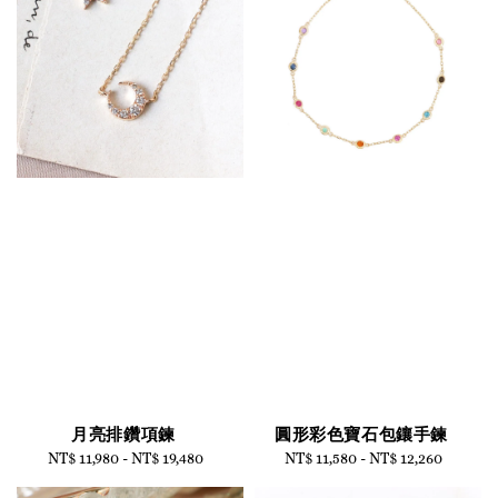
月亮排鑽項鍊
圓形彩色寶石包鑲手鍊
NT$ 11,980
-
Regular
NT$ 19,480
NT$ 11,580
-
Regular
NT$ 12,260
price
price