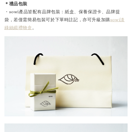
＊禮品包裝
・sowi產品皆配有品牌包裝：紙盒、保養保證卡、品牌提
袋，若僅需簡易包裝可於下單時註記，亦可升級加購
sowi淡
綠絲緞禮物盒
。