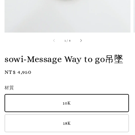
1
/
8
sowi-Message Way to go吊墜
Regular
NT$ 4,950
price
材質
10K
18K