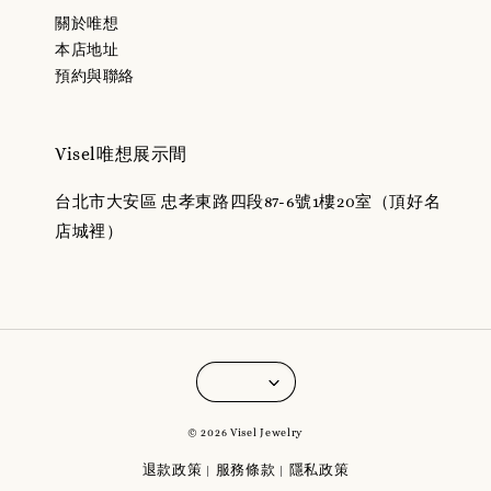
關於唯想
本店地址
預約與聯絡
Visel唯想展示間
台北市大安區 忠孝東路四段87-6號1樓20室（頂好名
店城裡）
© 2026 Visel Jewelry
退款政策
服務條款
隱私政策
|
|