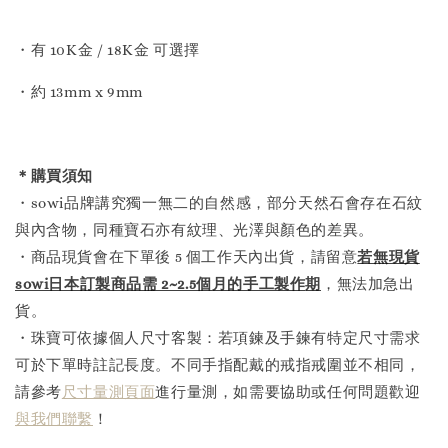
・有 10K金 / 18K金 可選擇
・約 13mm x 9mm
＊購買須知
・sowi品牌講究獨一無二的自然感，部分天然石會存在石紋
與內含物，同種寶石亦有紋理、光澤與顏色的差異。
・商品現貨會在下單後 5 個工作天內出貨，請留意
若無現貨
sowi日本訂製商品需 2~2.5個月的手工製作
期
，無法加急出
貨。
・珠寶可依據個人尺寸客製：若項鍊及手鍊有特定尺寸需求
可於下單時註記長度。不同手指配戴的戒指戒圍並不相同，
請參考
尺寸量測頁面
進行量測，如需要協助或任何問題歡迎
與我們聯繫
！