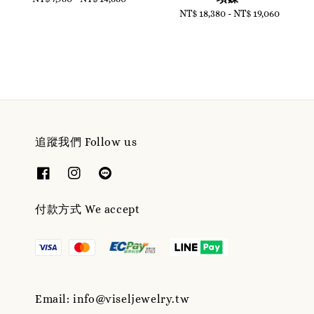
price
NT$ 18,380
-
Regular
NT$ 19,060
price
追蹤我們 Follow us
付款方式 We accept
Email: info@viseljewelry.tw