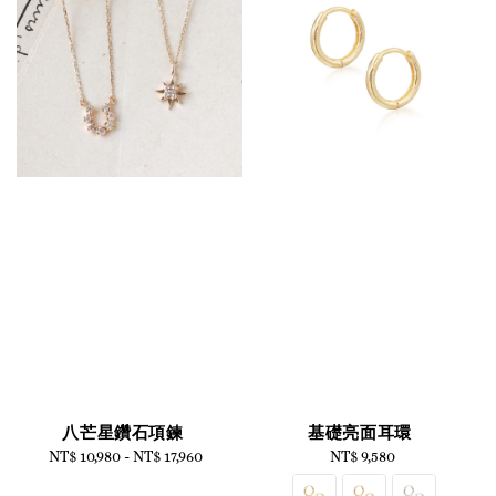
八芒星鑽石項鍊
基礎亮面耳環
NT$ 10,980
-
Regular
NT$ 17,960
NT$ 9,580
Regular
price
price