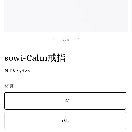
1
/
5
sowi-Calm戒指
Regular
NT$ 9,625
price
材質
10K
18K