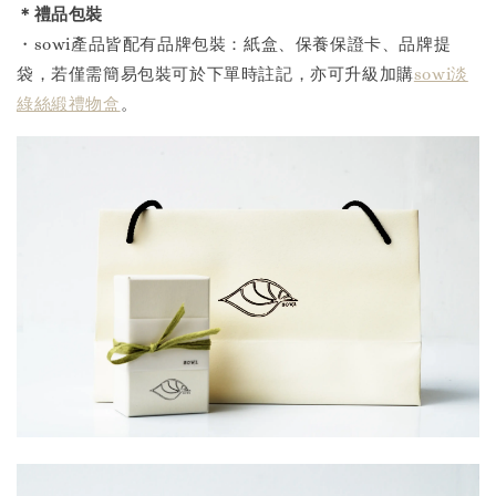
＊禮品包裝
・sowi產品皆配有品牌包裝：紙盒、保養保證卡、品牌提
袋，若僅需簡易包裝可於下單時註記，亦可升級加購
sowi淡
綠絲緞禮物盒
。