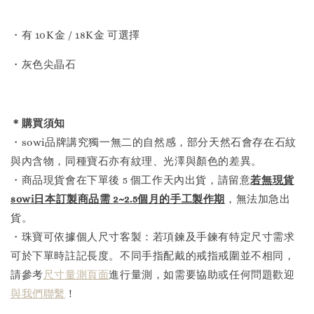
・有 10K金 / 18K金 可選擇
・灰色尖晶石
＊購買須知
・sowi品牌講究獨一無二的自然感，部分天然石會存在石紋
與內含物，同種寶石亦有紋理、光澤與顏色的差異。
・商品現貨會在下單後 5 個工作天內出貨，請留意
若無現貨
sowi日本訂製商品需 2~2.5個月的手工製作
期
，無法加急出
貨。
・珠寶可依據個人尺寸客製：若項鍊及手鍊有特定尺寸需求
可於下單時註記長度。不同手指配戴的戒指戒圍並不相同，
請參考
尺寸量測頁面
進行量測，如需要協助或任何問題歡迎
與我們聯繫
！