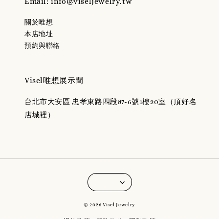
Email: info@viseljewelry.tw
關於唯想
本店地址
預約與聯絡
Visel唯想展示間
台北市大安區 忠孝東路四段87-6號1樓20室（頂好名
店城裡）
© 2026 Visel Jewelry