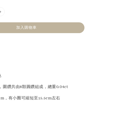
加入購物車
色
圍鑽共由8顆圓鑽組成，總重0.04ct
cm，有小圈可縮短至15.5cm左右