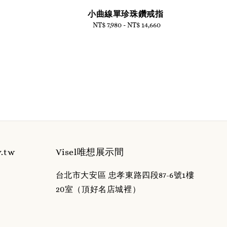
小曲線單珍珠鑽戒指
NT$ 7,980
-
NT$ 14,660
Regular
price
y.tw
Visel唯想展示間
台北市大安區 忠孝東路四段87-6號1樓
20室（頂好名店城裡）