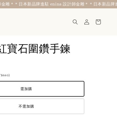
雕＊
＊日本新品牌進駐 enina 設計師金雕＊
＊日本新品牌進駐 e
金紅寶石圍鑽手鍊
680)
需加購
不需加購