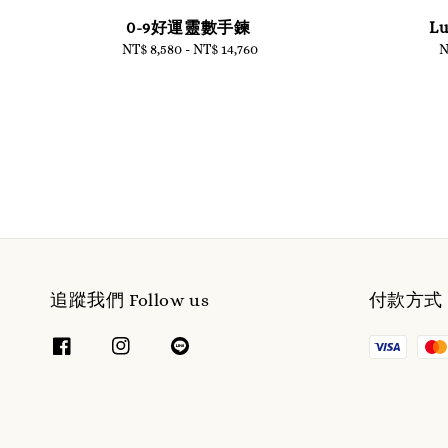
0-9好運靈數手鍊
L
NT$ 8,580
-
NT$ 14,760
Regular
N
price
追蹤我們 Follow us
付款方式 W