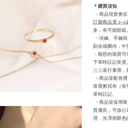
＊購買須知
・商品現貨會在
訂製商品需 2~
多，有可能順延
・項鍊、手鍊與
刻在戒圈內，中
・唯想的珠寶可
下單時註記長度
頁面
進行量測，
・商品皆配有禮
珠寶擦拭布（依
單時註記。
・商品皆採用珠
質優良，可放心
理、光澤與顏色