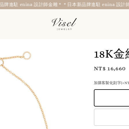
駐 enina 設計師金雕＊
＊日本新品牌進駐 enina 設計師金
18K
Regular
NT$ 16,660
price
加購客製化刻字(+NT$