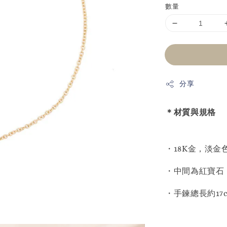
數量
分享
＊材質與規格
・18K金，淡金
・中間為紅寶石，
・手鍊總長約17