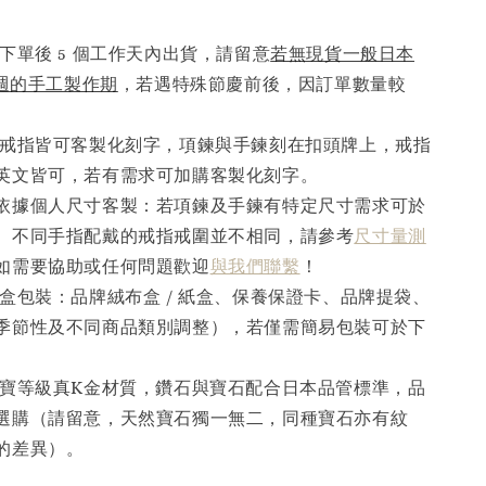
下單後 5 個工作天內出貨，請留意
若無現貨一般日本
6週的手工製作期
，若遇特殊節慶前後，因訂單數量較
。
戒指皆可客製化刻字，項鍊與手鍊刻在扣頭牌上，戒指
英文皆可，若有需求可加購客製化刻字。
依據個人尺寸客製：若項鍊及手鍊有特定尺寸需求可於
。不同手指配戴的戒指戒圍並不相同，請參考
尺寸量測
如需要協助或任何問題歡迎
與我們聯繫
！
盒包裝：品牌絨布盒 / 紙盒、保養保證卡、品牌提袋、
季節性及不同商品類別調整），若僅需簡易包裝可於下
寶等級真K金材質，鑽石與寶石配合日本品管標準，品
選購（請留意，天然寶石獨一無二，同種寶石亦有紋
的差異）。