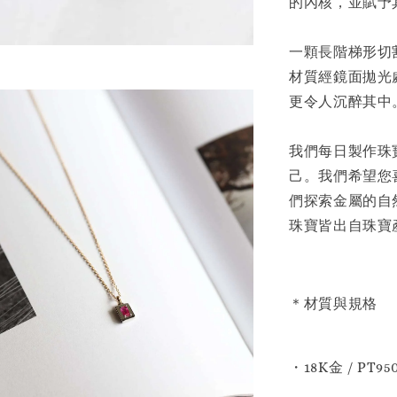
的內核，並賦予
一顆長階梯形切
材質經鏡面拋光
更令人沉醉其中
我們每日製作珠
己。我們希望您
們探索金屬的自
珠寶皆出自珠寶
＊材質與規格
・18K金 / PT95