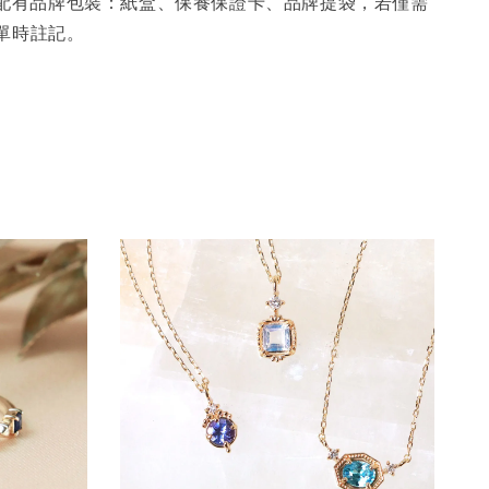
品皆配有品牌包裝：紙盒、保養保證卡、品牌提袋，若僅需
單時註記。