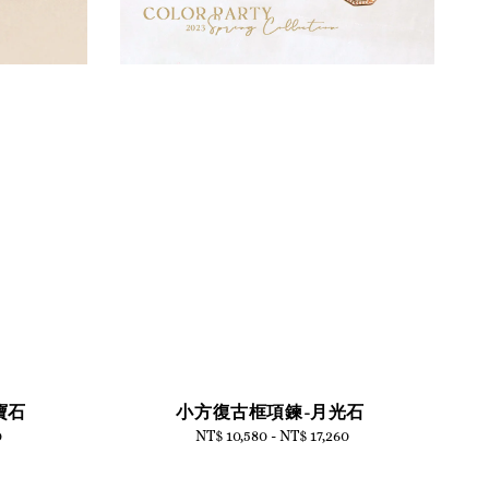
寶石
小方復古框項鍊-月光石
0
NT$ 10,580
-
Regular
NT$ 17,260
price