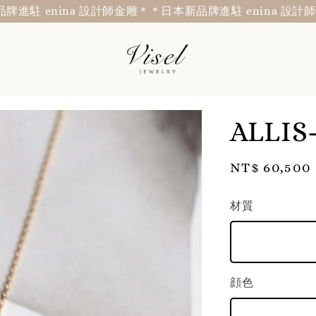
駐 enina 設計師金雕＊
＊日本新品牌進駐 enina 設計師金
ALL
Regular
NT$ 60,500
price
材質
顔色