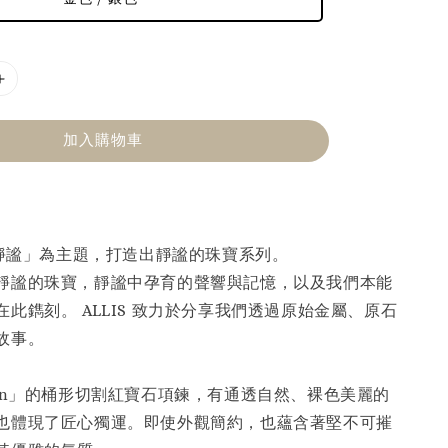
加入購物車
物靜謐」為主題，打造出靜謐的珠寶系列。
靜謐的珠寶，靜謐中孕育的聲響與記憶，以及我們本能
此鐫刻。 ALLIS 致力於分享我們透過原始金屬、原石
故事。
ion」的桶形切割紅寶石項鍊，有通透自然、裸色美麗的
也體現了匠心獨運。即使外觀簡約，也蘊含著堅不可摧