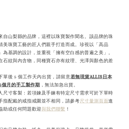
一個來自山梨縣的品牌，這裡以珠寶製作聞名。該品牌的珠
精美珠寶工藝的匠人們親手打造而成。珍視以「高品
」為基調的設計，並重視「擁有空白感的普遍之美」。
在石紋與內含物，同種寶石亦有紋理、光澤與顏色的差
下單後 5 個工作天內出貨，請留意
若無現貨ALLIS日本
2.5個月的手工製作
期
，無法加急出貨。
人尺寸客製：若項鍊及手鍊有特定尺寸需求可於下單時
手指配戴的戒指戒圍並不相同，請參考
尺寸量測頁面
進
協助或任何問題歡迎
與我們聯繫
！