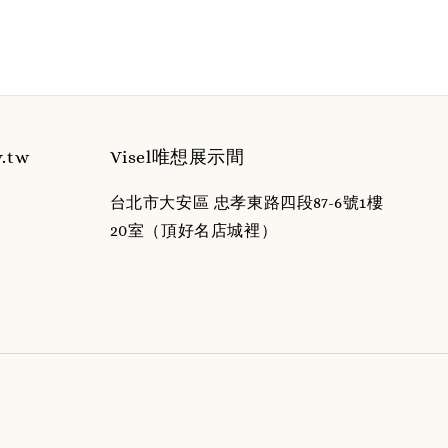
y.tw
Visel唯想展示間
台北市大安區 忠孝東路四段87-6號1樓
20室（頂好名店城裡）