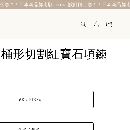
雕＊
＊日本新品牌進駐 enina 設計師金雕＊
＊日本新品牌進駐 e
IS-桶形切割紅寶石項鍊
18K / PT950
金色 / 銀色