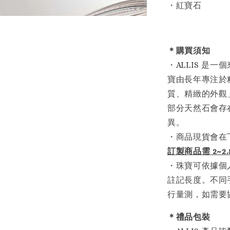
・紅寶石
＊購買須知
・ALLIS 是
寶由長年專注於
質、精緻的外觀
部分天然石會存
異。
・商品現貨會在
訂製商品需 2~
・珠寶可依據個
註記長度。不同
行量測，如需要
＊禮品包裝