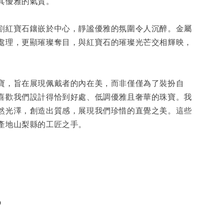
其優雅的氣質。
割紅寶石鑲嵌於中心，靜謐優雅的氛圍令人沉醉。金屬
處理，更顯璀璨奪目，與紅寶石的璀璨光芒交相輝映，
。
寶，旨在展現佩戴者的內在美，而非僅僅為了裝扮自
喜歡我們設計得恰到好處、低調優雅且奢華的珠寶。我
然光澤，創造出質感，展現我們珍惜的直覺之美。這些
產地山梨縣的工匠之手。
0