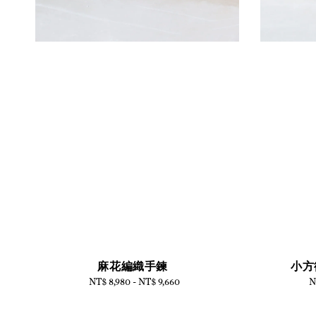
麻花編織手鍊
小方
NT$ 8,980
-
Regular
NT$ 9,660
N
price