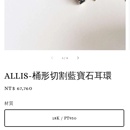
1
/
6
ALLIS-桶形切割藍寶石耳環
Regular
NT$ 67,760
price
材質
18K / PT950