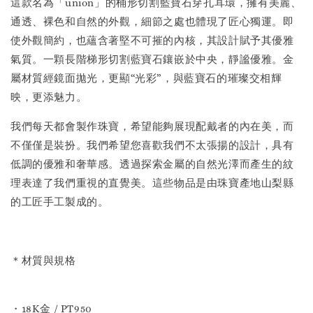
這款名為「union」的桶形切割藍寶石穿孔耳環，擁有美麗、
通透、裸色和自然的外觀，細節之處也體現了匠心獨運。即
使外觀簡約，也蘊含著堅不可摧的內核，其設計賦予其優雅
氣質。一顆長階梯形切割藍寶石鑲嵌於中央，靜謐優雅。金
屬材質經鏡面拋光，更顯“光彩”，與藍寶石的璀璨交相輝
映，更添魅力。
我們每天都會製作珠寶，希望能夠展現配戴者的內在美，而
不僅僅是裝扮。我們希望您喜歡我們不太張揚的設計，具有
低調的優雅和奢華感。透過探索金屬的自然光澤而產生的紋
理表達了我們重視的直覺美。這些物品是由珠寶產地山梨縣
的工匠手工製成的。
＊材質與規格
・18K金 / PT950