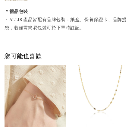
＊禮品包裝
・ALLIS 產品皆配有品牌包裝：紙盒、保養保證卡、品牌提
袋，若僅需簡易包裝可於下單時註記。
您可能也喜歡