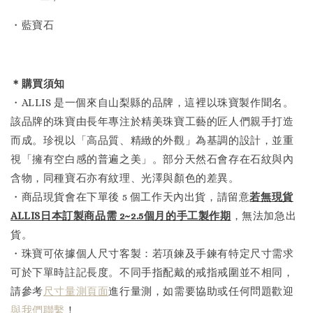
・藍寶石
＊購買須知
・ALLIS 是一個來自山梨縣的品牌，這裡以珠寶製作聞名。
該品牌的珠寶由長年專注於精美珠寶工藝的匠人們親手打造
而成。珍視以「高品質、精緻的外觀」為基調的設計，並重
視「擁有空白感的普遍之美」。部分天然石會存在石紋與內
含物，同種寶石亦有紋理、光澤與顏色的差異。
・商品現貨會在下單後 5 個工作天內出貨，請留意
若無現貨
ALLIS日本訂製商品需 2~2.5個月的手工製作
期
，無法加急出
貨。
・珠寶可依據個人尺寸客製：若項鍊及手鍊有特定尺寸需求
可於下單時註記長度。不同手指配戴的戒指戒圍並不相同，
請參考
尺寸量測頁面
進行量測，如需要協助或任何問題歡迎
與我們聯繫
！