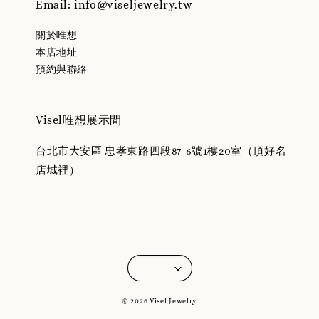
Email: info@viseljewelry.tw
關於唯想
本店地址
預約與聯絡
Visel唯想展示間
台北市大安區 忠孝東路四段87-6號1樓20室（頂好名
店城裡）
© 2026 Visel Jewelry