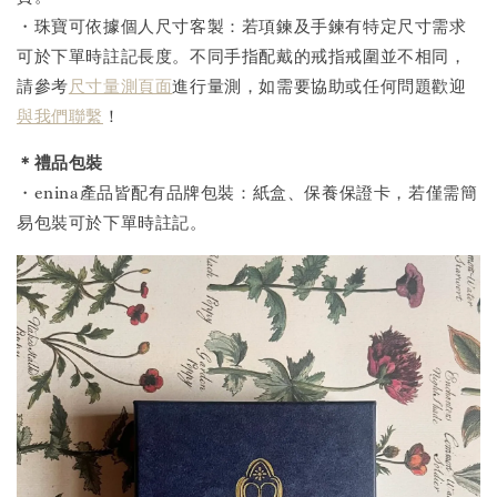
・珠寶可依據個人尺寸客製：若項鍊及手鍊有特定尺寸需求
可於下單時註記長度。不同手指配戴的戒指戒圍並不相同，
請參考
尺寸量測頁面
進行量測，如需要協助或任何問題歡迎
與我們聯繫
！
＊禮品包裝
・enina產品皆配有品牌包裝：紙盒、保養保證卡，若僅需簡
易包裝可於下單時註記。