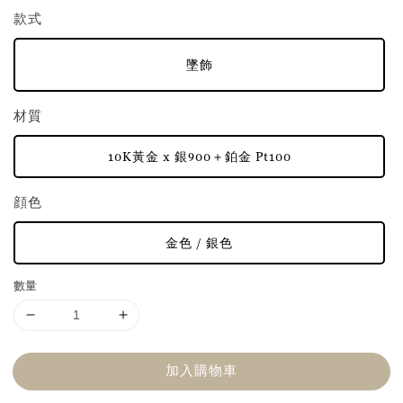
款式
墜飾
材質
10K黃金 x 銀900＋鉑金 Pt100
顔色
金色 / 銀色
數量
加入購物車