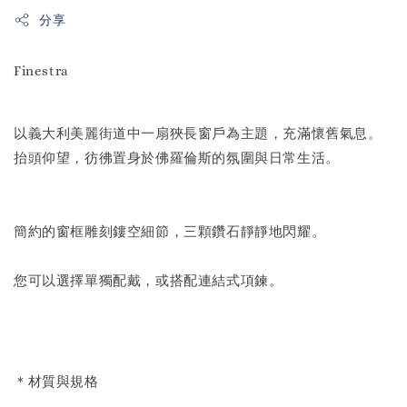
分享
Finestra
以義大利美麗街道中一扇狹長窗戶為主題，充滿懷舊氣息。
抬頭仰望，彷彿置身於佛羅倫斯的氛圍與日常生活。
簡約的窗框雕刻鏤空細節，三顆鑽石靜靜地閃耀。
您可以選擇單獨配戴，或搭配連結式項鍊。
＊材質與規格