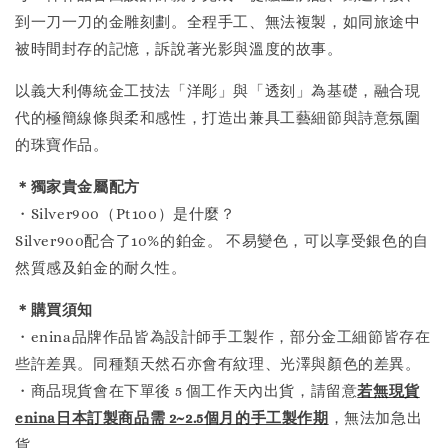
到一刀一刀的金雕刻劃。全程手工、無法複製，如同旅途中
被時間封存的記憶，訴說著光影與溫度的故事。
以義大利傳統金工技法「洋彫」與「透刻」為基礎，融合現
代的極簡線條與柔和感性，打造出兼具工藝細節與詩意氛圍
的珠寶作品。
＊獨家貴金屬配方
・Silver900（Pt100）是什麼？
Silver900配合了10%的鉑金。 不易變色，可以享受銀色的自
然質感及鉑金的耐久性。
＊購買須知
・enina品牌作品皆為設計師手工製作，部分金工細節皆存在
些許差異。同種類天然石亦會有紋理、光澤與顏色的差異。
・商品現貨會在下單後 5 個工作天內出貨，請留意
若無現貨
enina日本訂製商品需 2~2.5個月的手工製作
期
，無法加急出
貨。