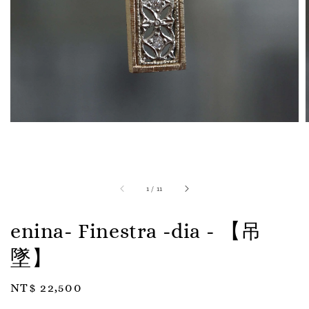
1
/
11
enina- Finestra -dia - 【吊
墜】
Regular
NT$ 22,500
price