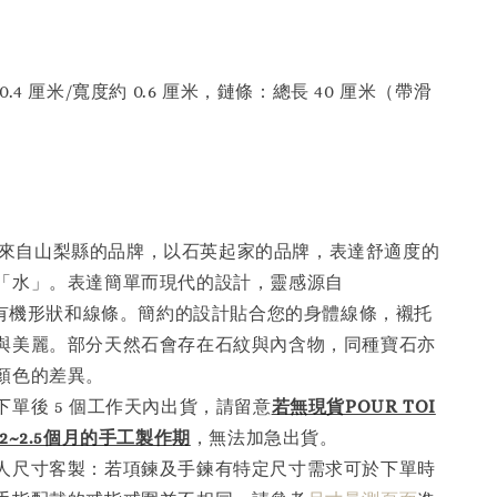
.4 厘米/寬度約 0.6 厘米，鏈條：總長 40 厘米（帶滑
I 是來自山梨縣的品牌，以石英起家的品牌，表達舒適度的
「水」。表達簡單而現代的設計，靈感源自
”的有機形狀和線條。簡約的設計貼合您的身體線條，襯托
與美麗。部分天然石會存在石紋與內含物，同種寶石亦
顏色的差異。
下單後 5 個工作天內出貨，請留意
若無現貨POUR TOI
2~2.5個月的手工製作
期
，無法加急出貨。
人尺寸客製：若項鍊及手鍊有特定尺寸需求可於下單時