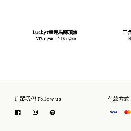
Lucky7幸運馬蹄項鍊
三
NT$ 10,980
-
Regular
NT$ 17,960
N
price
追蹤我們 Follow us
付款方式 W