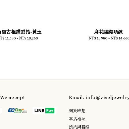
角復古框鑽戒指-黃玉
麻花編織項鍊
T$ 11,580
-
Regular
NT$ 18,260
NT$ 13,980
-
Regular
NT$ 14,66
price
price
e accept
Email: info@viseljewelr
關於唯想
本店地址
預約與聯絡