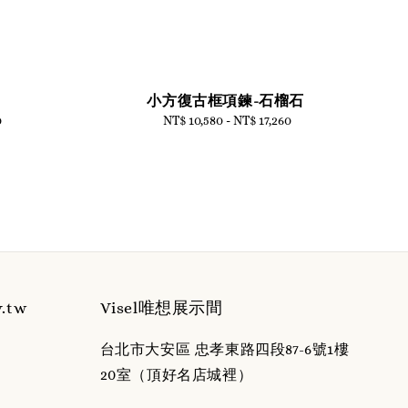
小方復古框項鍊-石榴石
0
NT$ 10,580
-
Regular
NT$ 17,260
price
y.tw
Visel唯想展示間
台北市大安區 忠孝東路四段87-6號1樓
20室（頂好名店城裡）