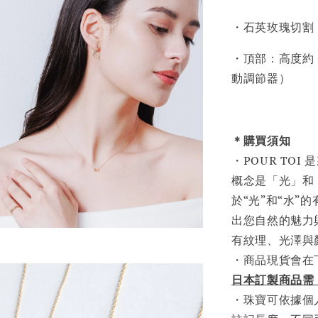
・石英玫瑰切割
・頂部：高度約 0
動調節器）
＊購買須知
・POUR TO
概念是「光」和
於“光”和“水
出您自然的魅力
有紋理、光澤與
・商品現貨會在
日本訂製商品需 
・珠寶可依據個