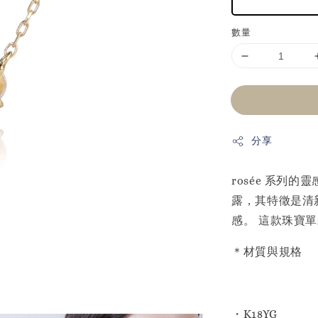
數量
分享
rosée 系列
露，其特徵是清
感。 這款珠寶
＊材質與規格
・K18YG