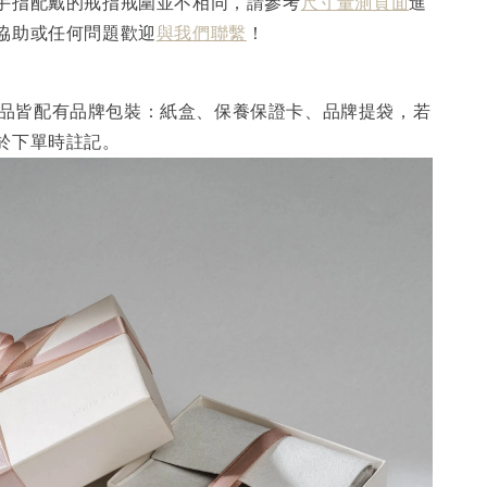
手指配戴的戒指戒圍並不相同，請參考
尺寸量測頁面
進
協助或任何問題歡迎
與我們聯繫
！
I 產品皆配有品牌包裝：紙盒、保養保證卡、品牌提袋，若
於下單時註記。