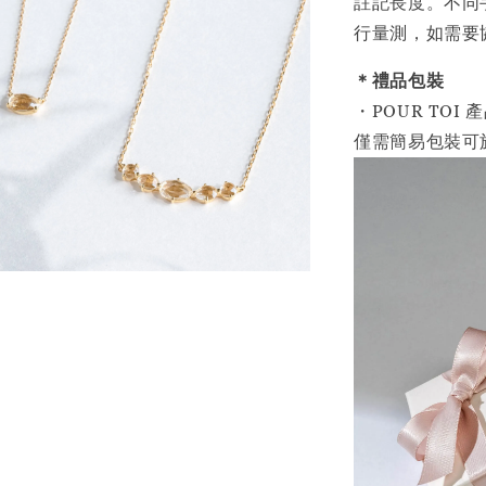
註記長度。不同
行量測，如需要
＊禮品包裝
・POUR TO
僅需簡易包裝可