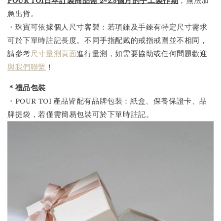
POUR TOI日本訂製商品需 2~2.5個月的手工製作
期
，無法加
急出貨。
・珠寶可依據個人尺寸客製：若項鍊及手鍊有特定尺寸需求
可於下單時註記長度。不同手指配戴的戒指戒圍並不相同，
請參考
尺寸量測頁面
進行量測，如需要協助或任何問題歡迎
與我們聯繫
！
＊禮品包裝
・POUR TOI 產品皆配有品牌包裝：紙盒、保養保證卡、品
牌提袋，若僅需簡易包裝可於下單時註記。