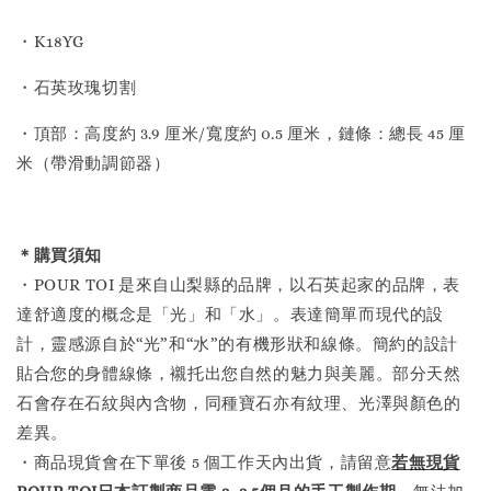
・K18YG
・石英玫瑰切割
・頂部：高度約 3.9 厘米/寬度約 0.5 厘米，鏈條：總長 45 厘
米（帶滑動調節器）
＊購買須知
・POUR TOI 是來自山梨縣的品牌，以石英起家的品牌，表
達舒適度的概念是「光」和「水」。表達簡單而現代的設
計，靈感源自於“光”和“水”的有機形狀和線條。簡約的設計
貼合您的身體線條，襯托出您自然的魅力與美麗。部分天然
石會存在石紋與內含物，同種寶石亦有紋理、光澤與顏色的
差異。
・商品現貨會在下單後 5 個工作天內出貨，請留意
若無現貨