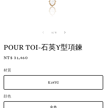
1
/
5
POUR TOI-石英Y型項鍊
Regular
NT$ 31,460
price
材質
K18YG
顔色
金色