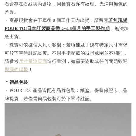
石會存在石紋與內含物，同種寶石亦有紋理、光澤與顏色的
差異。
・商品現貨會在下單後 5 個工作天內出貨，請留意
若無現貨
POUR TOI日本訂製商品需 2~2.5個月的手工製作
期
，無法加
急出貨。
・珠寶可依據個人尺寸客製：若項鍊及手鍊有特定尺寸需求
可於下單時註記長度。不同手指配戴的戒指戒圍並不相同，
請參考
尺寸量測頁面
進行量測，如需要協助或任何問題歡迎
與我們聯繫
！
＊禮品包裝
・POUR TOI 產品皆配有品牌包裝：紙盒、保養保證卡、品
牌提袋，若僅需簡易包裝可於下單時註記。