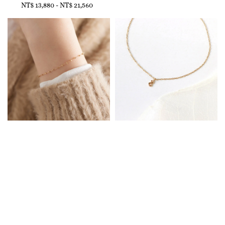
NT$ 13,880
-
Regular
NT$ 21,560
price
price