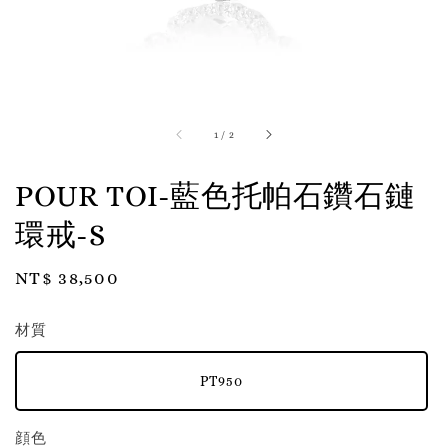
1
/
2
POUR TOI-藍色托帕石鑽石鏈
環戒-S
Regular
NT$ 38,500
price
材質
PT950
顔色