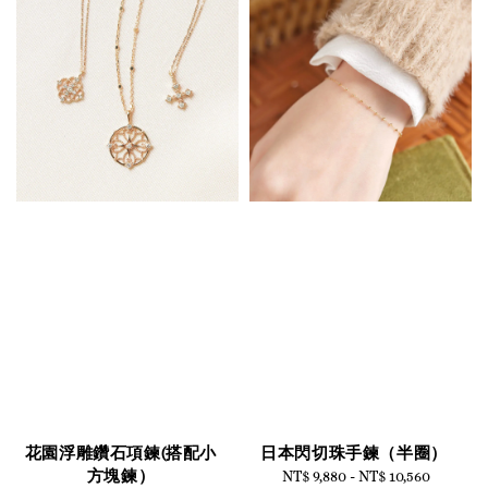
花園浮雕鑽石項鍊(搭配小
日本閃切珠手鍊（半圈）
方塊鍊）
NT$ 9,880
-
NT$ 10,560
Regular