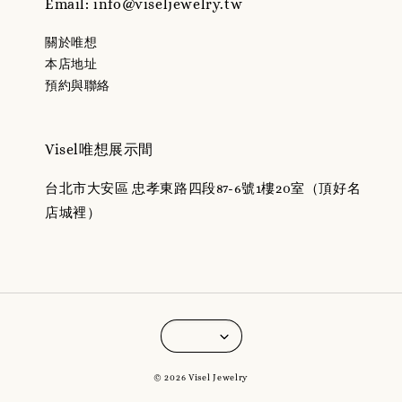
Email: info@viseljewelry.tw
關於唯想
本店地址
預約與聯絡
Visel唯想展示間
台北市大安區 忠孝東路四段87-6號1樓20室（頂好名
店城裡）
© 2026 Visel Jewelry