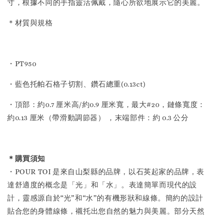
寸，根據不同的手指靈活佩戴，隨心所欲地展示它的美麗。
＊材質與規格
・PT950
・藍色托帕石格子切割、鑽石總重(0.13ct)
・頂部：約0.7 厘米高/約0.9 厘米寬，最大#20，鏈條寬度：
約0.13 厘米（帶滑動調節器） ，末端部件：約 0.3 公分
＊購買須知
・POUR TOI 是來自山梨縣的品牌，以石英起家的品牌，表
達舒適度的概念是「光」和「水」。表達簡單而現代的設
計，靈感源自於“光”和“水”的有機形狀和線條。簡約的設計
貼合您的身體線條，襯托出您自然的魅力與美麗。部分天然