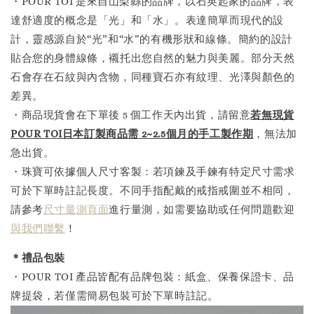
・POUR TOI 是來自山梨縣的品牌，以石英起家的品牌，表
達舒適度的概念是「光」和「水」。表達簡單而現代的設
計，靈感源自於“光”和“水”的有機形狀和線條。簡約的設計
貼合您的身體線條，襯托出您自然的魅力與美麗。部分天然
石會存在石紋與內含物，同種寶石亦有紋理、光澤與顏色的
差異。
・商品現貨會在下單後 5 個工作天內出貨，請留意
若無現貨
POUR TOI日本訂製商品需 2~2.5個月的手工製作
期
，無法加
急出貨。
・珠寶可依據個人尺寸客製：若項鍊及手鍊有特定尺寸需求
可於下單時註記長度。不同手指配戴的戒指戒圍並不相同，
請參考
尺寸量測頁面
進行量測，如需要協助或任何問題歡迎
與我們聯繫
！
＊禮品包裝
・POUR TOI 產品皆配有品牌包裝：紙盒、保養保證卡、品
牌提袋，若僅需簡易包裝可於下單時註記。