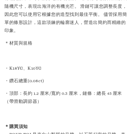
隨機尺寸，表現出海洋的有機光芒。 滑鏈可讓您調整長度，
因此您可以使用它根據您的造型找到最佳平衡。 儘管採用簡
單的條形設計，這款項鍊的輪廓迷人，營造出簡約而精緻的
印象。
＊材質與規格
・K18YG、K10YG
・鑽石總重(0.08ct)
・頂部：長約 1.2 厘米/寬約 0.3 厘米，鏈條：總長 45 厘米
（帶滑動調節器）
＊購買須知