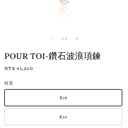
1
/
2
POUR TOI-鑽石波浪項鍊
Regular
NT$ 41,250
price
材質
K18
K10