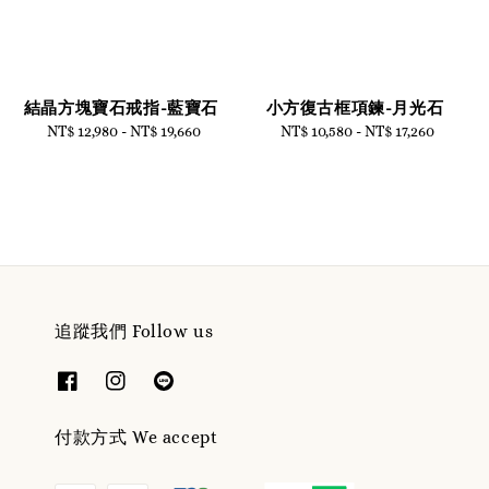
結晶方塊寶石戒指-藍寶石
小方復古框項鍊-月光石
NT$ 12,980
-
Regular
NT$ 19,660
NT$ 10,580
-
Regular
NT$ 17,260
price
price
追蹤我們 Follow us
付款方式 We accept