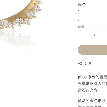
顔色
數量
分享
plage系列的
有機形態讓人想
鑽石的光彩。
傾斜的金色形狀