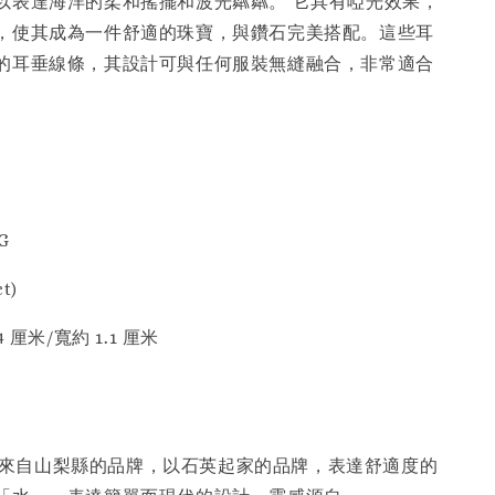
以表達海洋的柔和搖擺和波光粼粼。 它具有啞光效果，
，使其成為一件舒適的珠寶，與鑽石完美搭配。這些耳
的耳垂線條，其設計可與任何服裝無縫融合，非常適合
G
t)
 厘米/寬約 1.1 厘米
I 是來自山梨縣的品牌，以石英起家的品牌，表達舒適度的