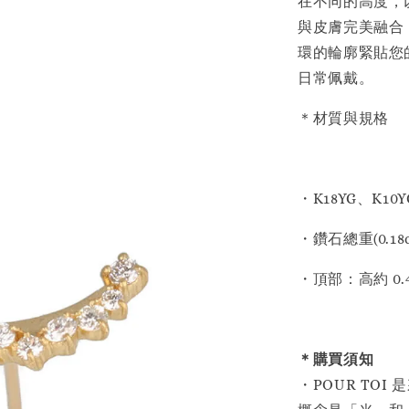
在不同的高度，
與皮膚完美融合
環的輪廓緊貼您
日常佩戴。
＊材質與規格
・K18YG、K10Y
・鑽石總重(0.18c
・頂部：高約 0.4
＊購買須知
・POUR TO