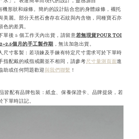
「水」。表達簡單而現代的設計，靈感源自
”的有機形狀和線條。簡約的設計貼合您的身體線條，襯托
與美麗。部分天然石會存在石紋與內含物，同種寶石亦
顏色的差異。
下單後 5 個工作天內出貨，請留意
若無現貨POUR TOI
2~2.5個月的手工製作
期
，無法加急出貨。
人尺寸客製：若項鍊及手鍊有特定尺寸需求可於下單時
手指配戴的戒指戒圍並不相同，請參考
尺寸量測頁面
進
協助或任何問題歡迎
與我們聯繫
！
I 產品皆配有品牌包裝：紙盒、保養保證卡、品牌提袋，若
於下單時註記。