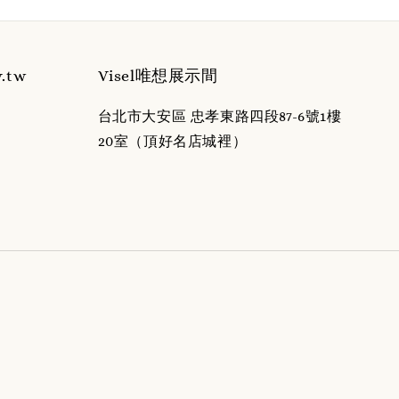
y.tw
Visel唯想展示間
台北市大安區 忠孝東路四段87-6號1樓
20室（頂好名店城裡）