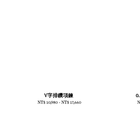
V字排鑽項鍊
0
NT$ 10,980
-
Regular
NT$ 17,660
N
price