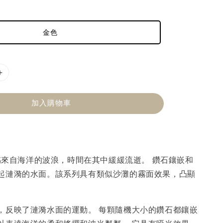
金色
加入購物車
靈感來自海洋的波浪，時間在其中緩緩流逝。 鑽石鑲嵌和
起漣漪的水面。該系列具有類似沙灘的霧面效果，凸顯
，反映了漣漪水面的運動。 每顆隨機大小的鑽石都鑲嵌