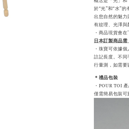
概念是「光」和
於“光”和“水
出您自然的魅力
有紋理、光澤與
・商品現貨會在
日本訂製商品需 
・珠寶可依據個
註記長度。不同
行量測，如需要
＊禮品包裝
・POUR TO
僅需簡易包裝可