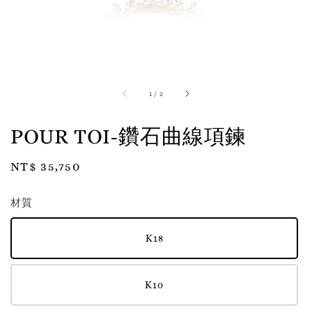
1
/
2
POUR TOI-鑽石曲線項鍊
Regular
NT$ 35,750
price
材質
K18
K10