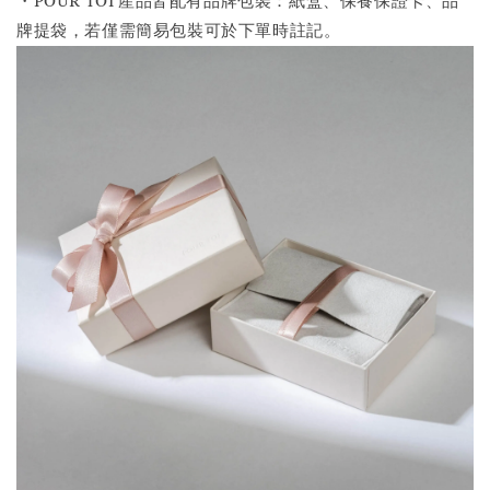
・POUR TOI 產品皆配有品牌包裝：紙盒、保養保證卡、品
牌提袋，若僅需簡易包裝可於下單時註記。