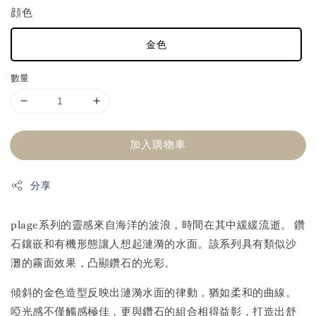
顔色
金色
數量
加入購物車
分享
plage系列的靈感來自海洋的波浪，時間在其中緩緩流逝。 鑽
石鑲嵌和有機形態讓人想起漣漪的水面。該系列具有類似沙
灘的霧面效果，凸顯鑽石的光彩。
傾斜的金色造型反映出漣漪水面的律動，猶如柔和的曲線。
啞光感不僅觸感極佳，更與鑽石的組合相得益彰，打造出舒