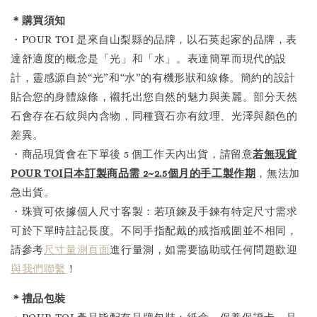
＊購買須知
・POUR TOI 是來自山梨縣的品牌，以石英起家的品牌，表
達舒適度的概念是「光」和「水」。表達簡單而現代的設
計，靈感源自於“光”和“水”的有機形狀和線條。簡約的設計
貼合您的身體線條，襯托出您自然的魅力與美麗。部分天然
石會存在石紋與內含物，同種寶石亦有紋理、光澤與顏色的
差異。
・商品現貨會在下單後 5 個工作天內出貨，請留意
若無現貨
POUR TOI日本訂製商品需 2~2.5個月的手工製作
期
，無法加
急出貨。
・珠寶可依據個人尺寸客製：若項鍊及手鍊有特定尺寸需求
可於下單時註記長度。不同手指配戴的戒指戒圍並不相同，
請參考
尺寸量測頁面
進行量測，如需要協助或任何問題歡迎
與我們聯繫
！
＊禮品包裝