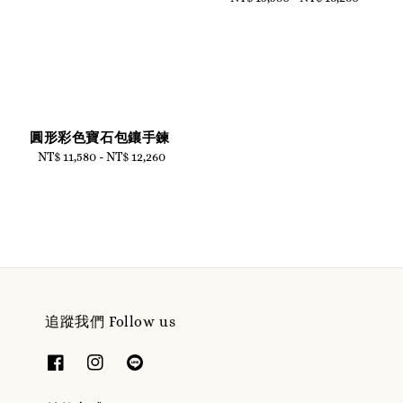
price
圓形彩色寶石包鑲手鍊
NT$ 11,580
-
Regular
NT$ 12,260
price
追蹤我們 Follow us