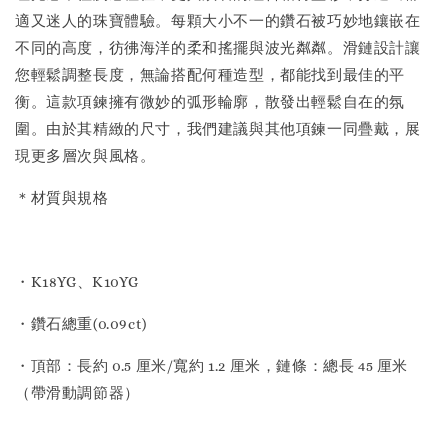
適又迷人的珠寶體驗。每顆大小不一的鑽石被巧妙地鑲嵌在
不同的高度，彷彿海洋的柔和搖擺與波光粼粼。滑鏈設計讓
您輕鬆調整長度，無論搭配何種造型，都能找到最佳的平
衡。這款項鍊擁有微妙的弧形輪廓，散發出輕鬆自在的氛
圍。由於其精緻的尺寸，我們建議與其他項鍊一同疊戴，展
現更多層次與風格。
＊材質與規格
・K18YG、K10YG
・鑽石總重(0.09ct)
・頂部：長約 0.5 厘米/寬約 1.2 厘米，鏈條：總長 45 厘米
（帶滑動調節器）