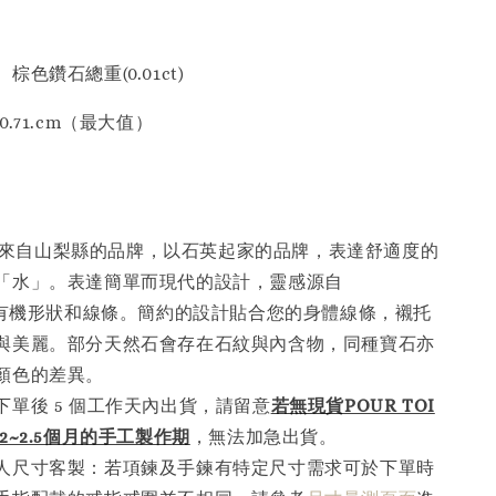
色鑽石總重(0.01ct)
.71.cm（最大值）
I 是來自山梨縣的品牌，以石英起家的品牌，表達舒適度的
「水」。表達簡單而現代的設計，靈感源自
”的有機形狀和線條。簡約的設計貼合您的身體線條，襯托
與美麗。部分天然石會存在石紋與內含物，同種寶石亦
顏色的差異。
下單後 5 個工作天內出貨，請留意
若無現貨POUR TOI
2~2.5個月的手工製作
期
，無法加急出貨。
人尺寸客製：若項鍊及手鍊有特定尺寸需求可於下單時