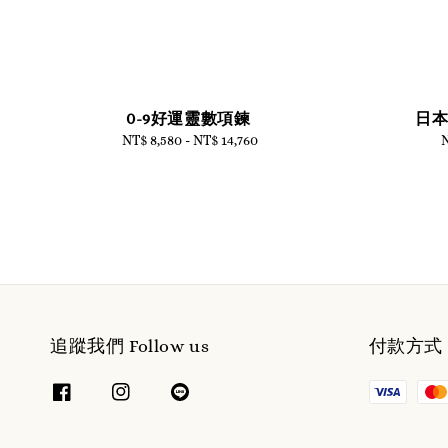
0-9好運靈數項鍊
日
NT$ 8,580
-
NT$ 14,760
Regular
N
price
追蹤我們 Follow us
付款方式 W