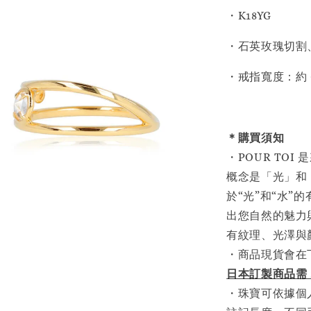
・K18YG
・石英玫瑰切割、棕
・戒指寬度：約 0
＊購買須知
・POUR TO
概念是「光」和
於“光”和“水
出您自然的魅力
有紋理、光澤與
・商品現貨會在
日本訂製商品需 
・珠寶可依據個