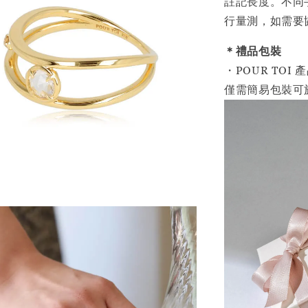
註記長度。不同
行量測，如需要
＊禮品包裝
・POUR TO
僅需簡易包裝可