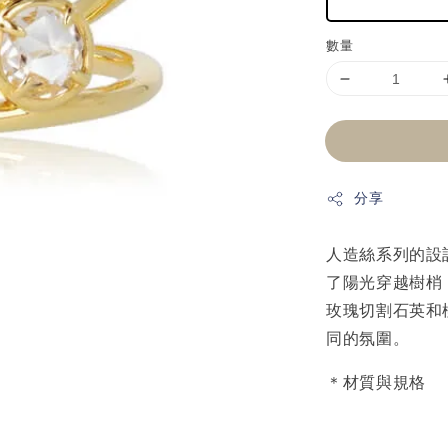
數量
分享
人造絲系列的設
了陽光穿越樹梢
玫瑰切割石英和
同的氛圍。
＊材質與規格