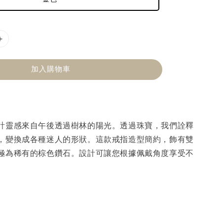
加入購物車
計靈感來自午後透過樹林的陽光。透過珠寶，我們詮釋
，變換成各種迷人的形狀。這款戒指造型簡約，飾有雙
極為稀有的棕色鑽石。設計可讓您根據佩戴角度享受不