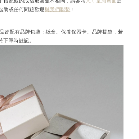
手指配戴的戒指戒圍並不相同，請參考
尺寸量測頁面
進
協助或任何問題歡迎
與我們聯繫
！
I 產品皆配有品牌包裝：紙盒、保養保證卡、品牌提袋，若
於下單時註記。