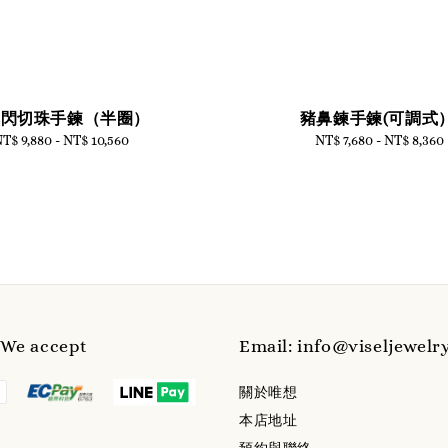
本閃切珠手鍊（半圈）
豬鼻鍊手鍊(可調式
T$ 9,880
-
NT$ 10,560
Regular
NT$ 7,680
-
Regular
NT$ 8,360
price
price
e accept
Email: info@viseljewelr
關於唯想
本店地址