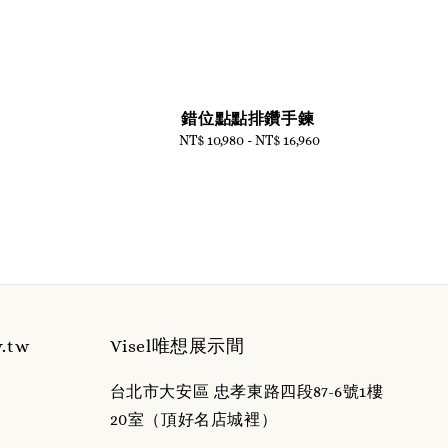
）
錯位點點排鑽手鍊
NT$ 10,980
-
Regular
NT$ 16,960
price
y.tw
Visel唯想展示間
台北市大安區 忠孝東路四段87-6號1樓
20室（頂好名店城裡）