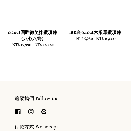
0.20ct回眸微笑排鑽項鍊
18K金0.10ct六爪單鑽項鍊
（八心八箭）
NT$ 9,980
-
NT$ 10,660
Regular
NT$ 19,880
-
Regular
NT$ 26,260
price
price
追蹤我們 Follow us
付款方式 We accept