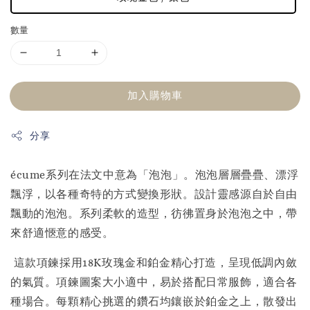
數量
加入購物車
分享
écume系列在法文中意為「泡泡」。泡泡層層疊疊、漂浮
飄浮，以各種奇特的方式變換形狀。設計靈感源自於自由
飄動的泡泡。系列柔軟的造型，彷彿置身於泡泡之中，帶
來舒適愜意的感受。
這款項鍊採用18K玫瑰金和鉑金精心打造，呈現低調內斂
的氣質。項鍊圖案大小適中，易於搭配日常服飾，適合各
種場合。每顆精心挑選的鑽石均鑲嵌於鉑金之上，散發出