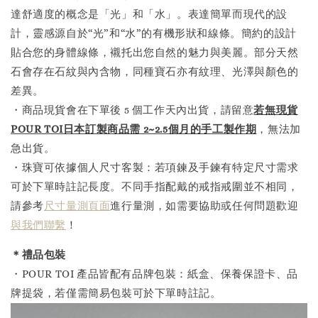
達舒適度的概念是「光」和「水」。表達簡單而現代的設
計，靈感源自於“光”和“水”的有機形狀和線條。簡約的設計
貼合您的身體線條，襯托出您自然的魅力與美麗。部分天然
石會存在石紋與內含物，同種寶石亦有紋理、光澤與顏色的
差異。
・商品現貨會在下單後 5 個工作天內出貨，請留意
若無現貨
POUR TOI日本訂製商品需 2~2.5個月的手工製作
期
，無法加
急出貨。
・珠寶可依據個人尺寸客製：若項鍊及手鍊有特定尺寸需求
可於下單時註記長度。不同手指配戴的戒指戒圍並不相同，
請參考
尺寸量測頁面
進行量測，如需要協助或任何問題歡迎
與我們聯繫
！
＊禮品包裝
・POUR TOI 產品皆配有品牌包裝：紙盒、保養保證卡、品
牌提袋，若僅需簡易包裝可於下單時註記。