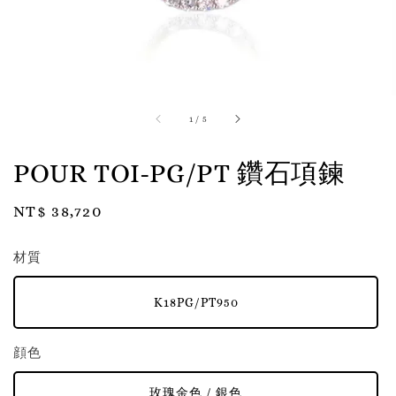
1
/
5
POUR TOI-PG/PT 鑽石項鍊
Regular
NT$ 38,720
price
材質
K18PG/PT950
顔色
玫瑰金色 / 銀色