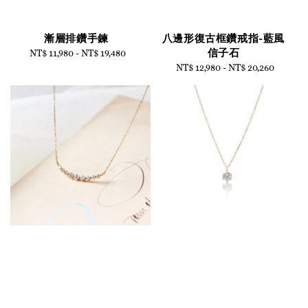
漸層排鑽手鍊
八邊形復古框鑽戒指-藍風
信子石
NT$ 11,980
-
Regular
NT$ 19,480
price
NT$ 12,980
-
Regular
NT$ 20,260
price