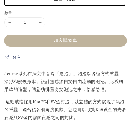
數量
加入購物車
分享
écume系列在法文中意為「泡泡」。泡泡以各種方式重疊、
漂浮和變換形狀。設計靈感源自於自由流動的泡泡。此系列
柔軟的造型，讓您彷彿置身於泡泡之中，倍感舒適。
這款戒指採用K18YG和SV金打造，以立體的方式展現了氣泡
的重疊，適合從各個角度佩戴。您也可以欣賞K18黃金的光滑
質感與SV金的霧面質感之間的對比。