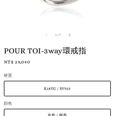
1
/
7
POUR TOI-3way環戒指
Regular
NT$ 29,040
price
材質
K18YG / SV925
顔色
金色 / 銀色