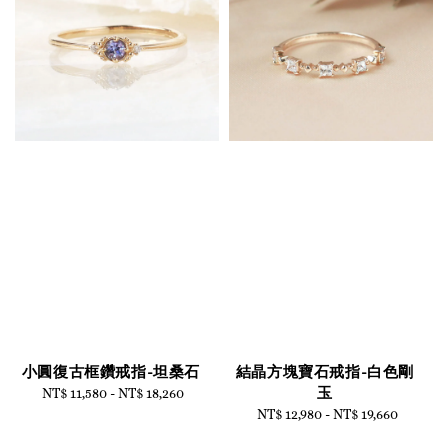
小圓復古框鑽戒指-坦桑石
結晶方塊寶石戒指-白色剛
玉
NT$ 11,580
-
Regular
NT$ 18,260
price
NT$ 12,980
-
Regular
NT$ 19,660
price