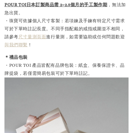
POUR TOI日本訂製商品需 2~2.5個月的手工製作
期
，無法加
急出貨。
・珠寶可依據個人尺寸客製：若項鍊及手鍊有特定尺寸需求
可於下單時註記長度。不同手指配戴的戒指戒圍並不相同，
請參考
尺寸量測頁面
進行量測，如需要協助或任何問題歡迎
與我們聯繫
！
＊禮品包裝
・POUR TOI 產品皆配有品牌包裝：紙盒、保養保證卡、品
牌提袋，若僅需簡易包裝可於下單時註記。