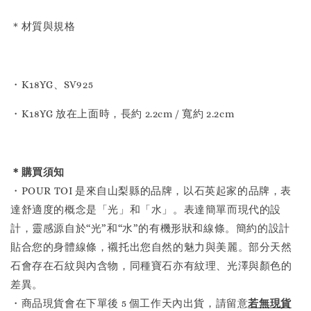
＊材質與規格
・K18YG、SV925
・K18YG 放在上面時，長約 2.2cm / 寬約 2.2cm
＊購買須知
・POUR TOI 是來自山梨縣的品牌，以石英起家的品牌，表
達舒適度的概念是「光」和「水」。表達簡單而現代的設
計，靈感源自於“光”和“水”的有機形狀和線條。簡約的設計
貼合您的身體線條，襯托出您自然的魅力與美麗。部分天然
石會存在石紋與內含物，同種寶石亦有紋理、光澤與顏色的
差異。
・商品現貨會在下單後 5 個工作天內出貨，請留意
若無現貨