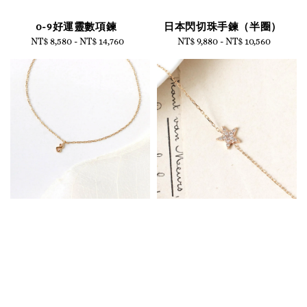
0-9好運靈數項鍊
日本閃切珠手鍊（半圈）
NT$ 8,580
-
NT$ 14,760
Regular
NT$ 9,880
-
NT$ 10,560
Regular
price
price