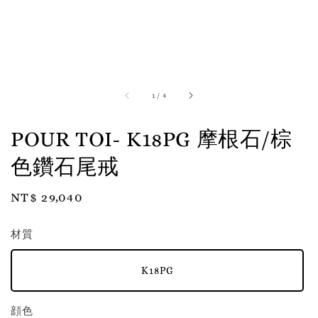
1
/
4
POUR TOI- K18PG 摩根石/棕
色鑽石尾戒
Regular
NT$ 29,040
price
材質
K18PG
顔色