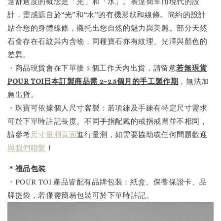
達舒適度的概念是「光」和「水」。表達簡單而現代的設
計，靈感源自於“光”和“水”的有機形狀和線條。簡約的設計
貼合您的身體線條，襯托出您自然的魅力與美麗。部分天然
石會存在石紋與內含物，同種寶石亦有紋理、光澤與顏色的
差異。
・商品現貨會在下單後 5 個工作天內出貨，請留意
若無現貨
POUR TOI日本訂製商品需 2~2.5個月的手工製作
期
，無法加
急出貨。
・珠寶可依據個人尺寸客製：若項鍊及手鍊有特定尺寸需求
可於下單時註記長度。不同手指配戴的戒指戒圍並不相同，
請參考
尺寸量測頁面
進行量測，如需要協助或任何問題歡迎
與我們聯繫
！
＊禮品包裝
・POUR TOI 產品皆配有品牌包裝：紙盒、保養保證卡、品
牌提袋，若僅需簡易包裝可於下單時註記。