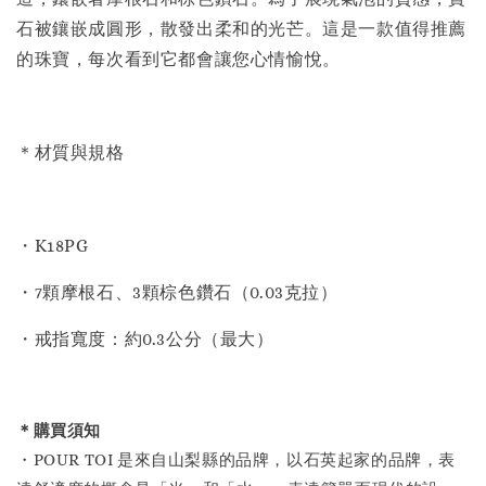
石被鑲嵌成圓形，散發出柔和的光芒。這是一款值得推薦
的珠寶，每次看到它都會讓您心情愉悅。
＊材質與規格
・K18PG
・7顆摩根石、3顆棕色鑽石（0.03克拉）
・戒指寬度：約0.3公分（最大）
＊購買須知
・POUR TOI 是來自山梨縣的品牌，以石英起家的品牌，表