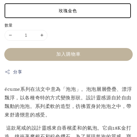
玫瑰金色
數量
加入購物車
分享
écume系列在法文中意為「泡泡」。泡泡層層疊疊、漂浮
飄浮，以各種奇特的方式變換形狀。設計靈感源自於自由
飄動的泡泡。系列柔軟的造型，彷彿置身於泡泡之中，帶
來舒適愜意的感受。
這款尾戒的設計靈感來自香檳柔和的氣泡。它由18K金打
造，鑲嵌著摩根石和棕色鑽石。為了展現氣泡的質感，寶