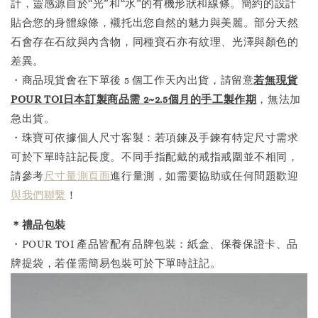
計，靈感源自於“光”和“水”的有機形狀和線條。簡約的設計
貼合您的身體線條，襯托出您自然的魅力與美麗。部分天然
石會存在石紋與內含物，同種寶石亦有紋理、光澤與顏色的
差異。
・商品現貨會在下單後 5 個工作天內出貨，請留意
若無現貨
POUR TOI日本訂製商品需 2~2.5個月的手工製作
期
，無法加
急出貨。
・珠寶可依據個人尺寸客製：若項鍊及手鍊有特定尺寸需求
可於下單時註記長度。不同手指配戴的戒指戒圍並不相同，
請參考
尺寸量測頁面
進行量測，如需要協助或任何問題歡迎
與我們聯繫
！
＊禮品包裝
・POUR TOI 產品皆配有品牌包裝：紙盒、保養保證卡、品
牌提袋，若僅需簡易包裝可於下單時註記。