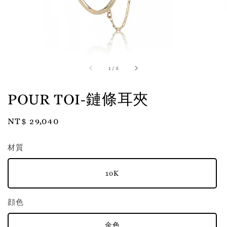
1
/
5
POUR TOI-鏈條耳夾
Regular
NT$ 29,040
price
材質
10K
顔色
金色