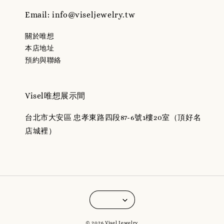
Email: info@viseljewelry.tw
關於唯想
本店地址
預約與聯絡
Visel唯想展示間
台北市大安區 忠孝東路四段87-6號1樓20室（頂好名
店城裡）
© 2026 Visel Jewelry