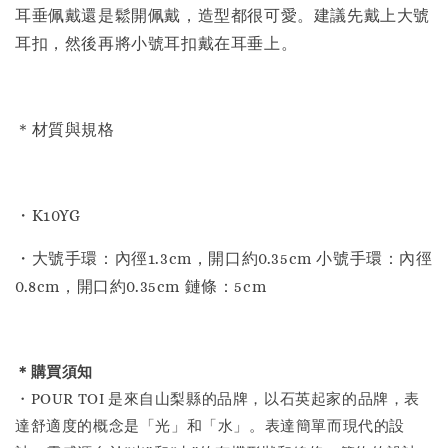
耳垂佩戴還是鬆開佩戴，造型都很可愛。建議先戴上大號
耳扣，然後再將小號耳扣戴在耳垂上。
＊材質與規格
・K10YG
・大號手環：內徑1.3cm，開口約0.35cm 小號手環：內徑
0.8cm，開口約0.35cm 鏈條：5cm
＊購買須知
・POUR TOI 是來自山梨縣的品牌，以石英起家的品牌，表
達舒適度的概念是「光」和「水」。表達簡單而現代的設