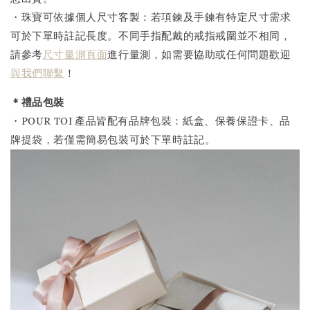
・珠寶可依據個人尺寸客製：若項鍊及手鍊有特定尺寸需求
可於下單時註記長度。不同手指配戴的戒指戒圍並不相同，
請參考
尺寸量測頁面
進行量測，如需要協助或任何問題歡迎
與我們聯繫
！
＊禮品包裝
・POUR TOI 產品皆配有品牌包裝：紙盒、保養保證卡、品
牌提袋，若僅需簡易包裝可於下單時註記。