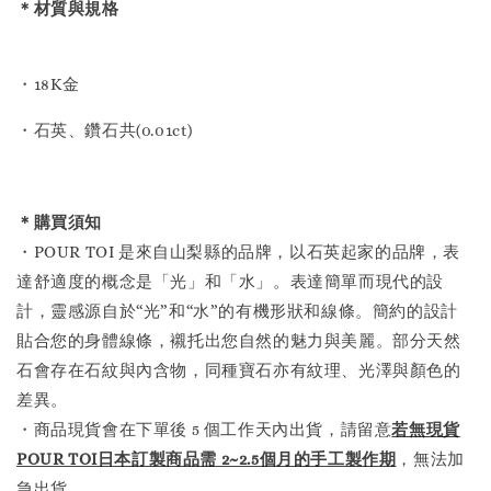
＊材質與規格
・18K金
・石英、鑽石共(0.01ct)
＊購買須知
・POUR TOI 是來自山梨縣的品牌，以石英起家的品牌，表
達舒適度的概念是「光」和「水」。表達簡單而現代的設
計，靈感源自於“光”和“水”的有機形狀和線條。簡約的設計
貼合您的身體線條，襯托出您自然的魅力與美麗。部分天然
石會存在石紋與內含物，同種寶石亦有紋理、光澤與顏色的
差異。
・商品現貨會在下單後 5 個工作天內出貨，請留意
若無現貨
POUR TOI日本訂製商品需 2~2.5個月的手工製作
期
，無法加
急出貨。