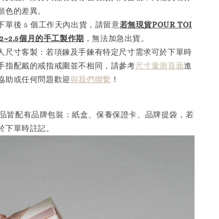
顏色的差異。
下單後 5 個工作天內出貨，請留意
若無現貨POUR TOI
2~2.5個月的手工製作
期
，無法加急出貨。
人尺寸客製：若項鍊及手鍊有特定尺寸需求可於下單時
手指配戴的戒指戒圍並不相同，請參考
尺寸量測頁面
進
協助或任何問題歡迎
與我們聯繫
！
I 產品皆配有品牌包裝：紙盒、保養保證卡、品牌提袋，若
於下單時註記。