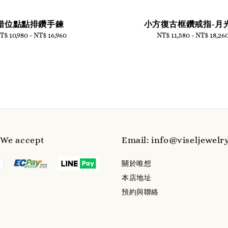
錯位點點排鑽手鍊
小方復古框鑽戒指-月
T$ 10,980
-
Regular
NT$ 16,960
NT$ 11,580
-
Regular
NT$ 18,26
price
price
e accept
Email: info@viseljewelr
關於唯想
本店地址
預約與聯絡