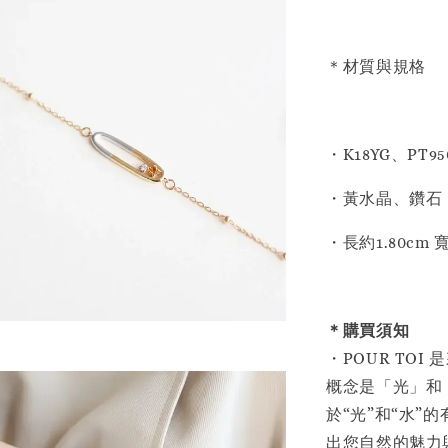
＊材質與規格
・K18YG、PT95
・黃水晶、鑽石：共
・長約1.80cm 寬
＊購買須知
・POUR TO
概念是「光」和
於“光”和“水
出您自然的魅力