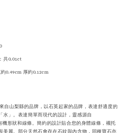
0
0.01ct
約0.49cm 厚約0.12cm
I 是來自山梨縣的品牌，以石英起家的品牌，表達舒適度的
「水」。表達簡單而現代的設計，靈感源自
”的有機形狀和線條。簡約的設計貼合您的身體線條，襯托
與美麗。部分天然石會存在石紋與內含物，同種寶石亦