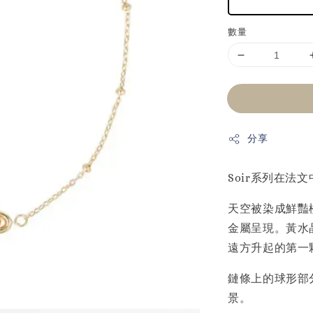
數量
分享
Soir系列在法
天空被染成鮮豔
金屬呈現。黃水
遠方升起的第一
鏈條上的球形部
景。