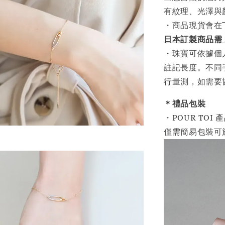
有紋理、光澤與
・商品現貨會在
日本訂製商品需 
・珠寶可依據個
註記長度。不同
行量測，如需要
＊禮品包裝
・POUR TO
僅需簡易包裝可