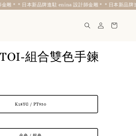
雕＊
＊日本新品牌進駐 enina 設計師金雕＊
＊日本新品牌進駐 e
 TOI-組合雙色手鍊
K18YG / PT950
金色 / 銀色