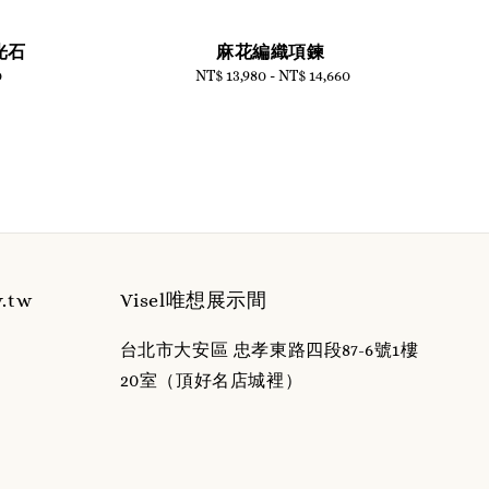
光石
麻花編織項鍊
0
NT$ 13,980
-
Regular
NT$ 14,660
price
y.tw
Visel唯想展示間
台北市大安區 忠孝東路四段87-6號1樓
20室（頂好名店城裡）