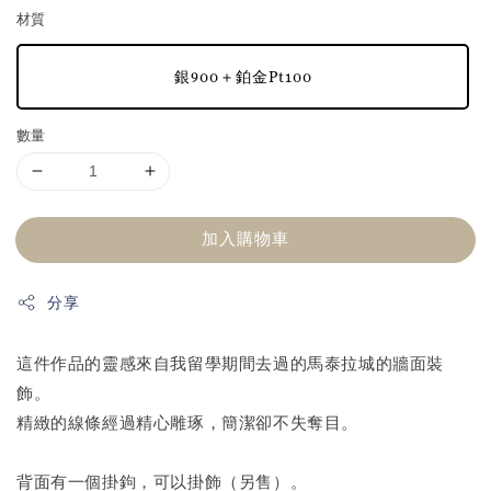
材質
銀900＋鉑金Pt100
數量
加入購物車
分享
這件作品的靈感來自我留學期間去過的馬泰拉城的牆面裝
飾。
精緻的線條經過精心雕琢，簡潔卻不失奪目。
背面有一個掛鉤，可以掛飾（另售）。