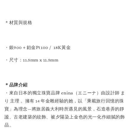
＊材質與規格
・銀900＋鉑金Pt100 / 18K黃金
・尺寸：11.5mm x 11.5mm
＊品牌介紹
・來自日本的獨立珠寶品牌 enina（エニーナ）由設計師 ま
り 主理 。擁有 14 年金雕經驗的她，以「乘載旅行回憶的珠
寶」為理念—將旅居義大利時所遇見的風景，石造巷弄的靜
謐、古老建築的紋飾、被夕陽染上金色的光一化作細膩的飾
品。