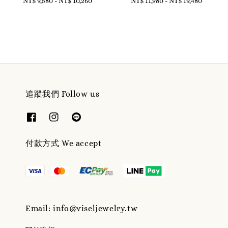
NT$ 9,580
-
NT$ 10,260
Regular
NT$ 11,980
-
Regular
NT$ 19,480
price
price
追蹤我們 Follow us
付款方式 We accept
Email: info@viseljewelry.tw