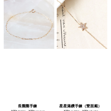
長圈圈手鍊
星星滿鑽手鍊（雙面戴）