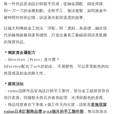
每一件作品皆由設計師親手完成：從融金調配、鑄造焊接、
到一刀一刀的金雕刻劃。全程手工、無法複製，如同旅途中
被時間封存的記憶，訴說著光影與溫度的故事。
以義大利傳統金工技法「洋彫」與「透刻」為基礎，融合現
代的極簡線條與柔和感性，打造出兼具工藝細節與詩意氛圍
的珠寶作品。
＊獨家貴金屬配方
・Silver900（Pt100）是什麼？
Silver900配合了10%的鉑金。 不易變色，可以享受銀色的自
然質感及鉑金的耐久性。
＊購買須知
・enina品牌作品皆為設計師手工製作，部分金工細節皆存在
些許差異。同種類天然石亦會有紋理、光澤與顏色的差異。
・商品現貨會在下單後 5 個工作天內出貨，請留意
若無現貨
enina日本訂製商品需 2~2.5個月的手工製作
期
，無法加急出