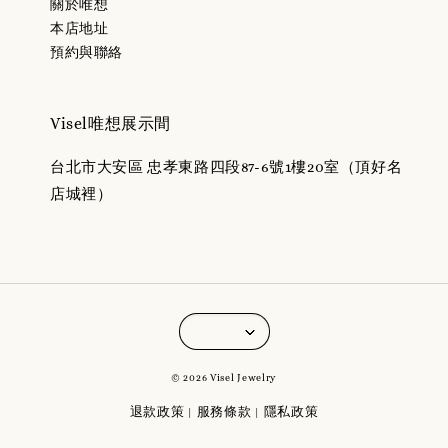
關於唯想
本店地址
預約與聯絡
Visel唯想展示間
台北市大安區 忠孝東路四段87-6號1樓20室（頂好名
店城裡）
© 2026 Visel Jewelry
退款政策
服務條款
隱私政策
|
|