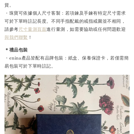
貨。
・珠寶可依據個人尺寸客製：若項鍊及手鍊有特定尺寸需求
可於下單時註記長度。不同手指配戴的戒指戒圍並不相同，
請參考
尺寸量測頁面
進行量測，如需要協助或任何問題歡迎
與我們聯繫
！
＊禮品包裝
・enina產品皆配有品牌包裝：紙盒、保養保證卡，若僅需簡
易包裝可於下單時註記。