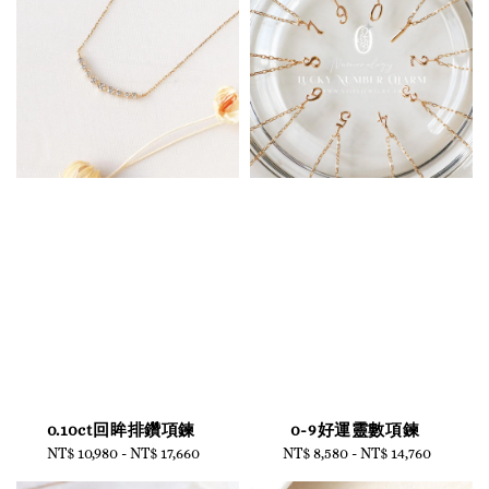
0.10ct回眸排鑽項鍊
0-9好運靈數項鍊
NT$ 10,980
-
Regular
NT$ 17,660
NT$ 8,580
-
NT$ 14,760
Regular
price
price