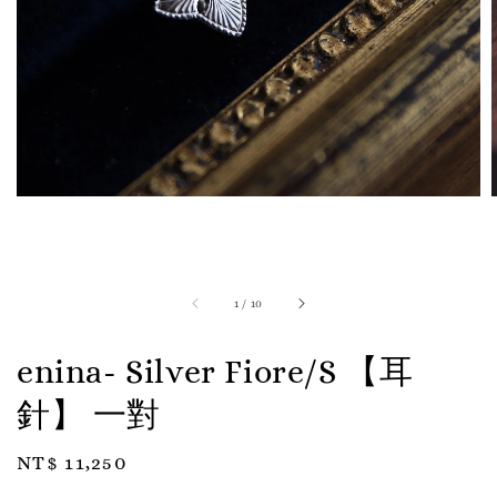
1
/
10
enina- Silver Fiore/S 【耳
針】 一對
Regular
NT$ 11,250
price